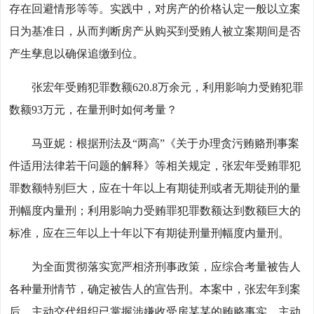
存在回避情形等等。实践中，对房产的价格认定一般以立案
日为基准日，从而判断房产从购买到受贿人被立案期间是否
产生孳息以确保追缴到位。
张宏年受贿犯罪数额620.8万余元，利用影响力受贿犯罪
数额93万元，在量刑时如何考量？
马亚妮：根据刑法及“两高”《关于办理贪污贿赂刑事案
件适用法律若干问题的解释》等相关规定，张宏年受贿罪犯
罪数额特别巨大，应在十年以上有期徒刑或者无期徒刑的量
刑幅度内量刑；利用影响力受贿罪犯罪数额达到数额巨大的
标准，应在三年以上十年以下有期徒刑量刑幅度内量刑。
为全面贯彻落实宽严相济刑事政策，应综合考量被告人
各种量刑情节，确定被告人的宣告刑。本案中，张宏年到案
后，主动交代组织已掌握涉嫌收受房某某的贿赂事实，主动