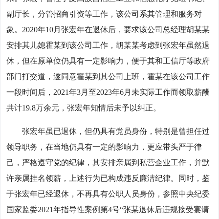
副厅长，分管招商引资等工作，该公司系其管理和服务对
象。2020年10月张宏年在退休后，要求该公司总经理胡某某
安排其儿媳霍某到该公司工作，胡某某考虑到张宏年虽然退
休，但在原单位仍具有一定影响力，便于其和工信厅等政府
部门打交道，遂同意霍某到其公司上班，霍某在该公司工作
一段时间后，2021年3月至2023年6月未实际工作而领取薪酬
共计19.8万余元，张宏年知情后未予以纠正。
张宏年虽已退休，但仍具有党员身份，特别是曾担任过
领导职务，在当地仍具有一定的影响力，更应带头严于律
己，严格遵守党的纪律，其安排亲属到私营企业工作，并默
许亲属挂名领薪，上述行为已构成违反廉洁纪律。同时，鉴
于张宏年已经退休，不再具有公职人员身份，参照中央纪委
国家监委2021年指导性案例第4号“张某退休后违规接受宴请