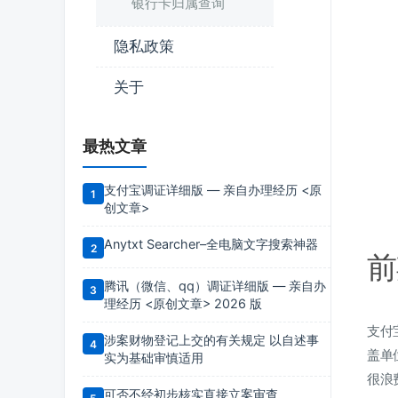
银行卡归属查询
隐私政策
关于
最热文章
支付宝调证详细版 — 亲自办理经历 <原
创文章>
Anytxt Searcher–全电脑文字搜索神器
前
腾讯（微信、qq）调证详细版 — 亲自办
理经历 <原创文章> 2026 版
支付
涉案财物登记上交的有关规定 以自述事
盖单
实为基础审慎适用
很浪
可否不经初步核实直接立案审查