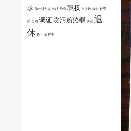
录
职权
第一种形态
管辖
经商
自洗钱
虚假
行受
退
调证
贪污贿赂罪
贿
行贿
转让
休
送礼
银行卡