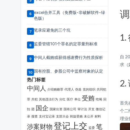
调
excel合并工具（免费版-非破解软件-绿
色版）
笔录应避免的三个坑
1
监委管辖101个罪名的定罪量刑标准
自 
中间人截贿或获得感谢费行为性质探析
求（
国有控股、参股公司中监察对象的认定
热门标签
2
中间人
介绍贿赂罪
代理人
伪造
党的组织
共同犯
受贿
罪
共犯
其他违法行为
分红
医疗
单位
吃喝
回
首先
国企
扣
团
国家出资
国有公司
审计法
开支
微信记
个二
录
搜查
支付宝记录
支部大会
斡旋受贿
未公开
材料
理业
登记上交
涉案财物
笔
监委