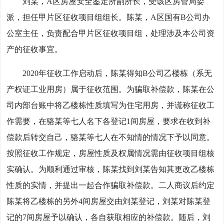
刘某，A区房屋安全鉴定所副所长，受该区房管局委
派，担任甲片区征收项目组组长。陈某，A区国有B公司办
公室主任，负责配合甲片区征收项目组，处理涉及本公司资
产的征收事宜。
2020年征收工作启动后，陈某得知B公司乙楼栋（系无
产权证工业用房）属于征收范围。为骗取补偿款，陈某在公
司内部台账中将乙楼栋性质填写为住宅用房，并谎称征收工
作需要，在骆某等七人名下各登记1间房屋，要求在收到补
偿款后转交自己，骆某等七人在不知情的情况下予以同意。
按照征收工作规定，房屋性质及权属情况需由征收项目组核
实确认。为顺利通过审核，陈某找到刘某告知其更改乙楼栋
性质的实情，并提出一起合作骗取补偿款。二人商议后约定
陈某将乙楼栋的另外4间房屋交由刘某登记，刘某对陈某登
记的7间房屋予以确认，各自获取相应的补偿款。随后，刘