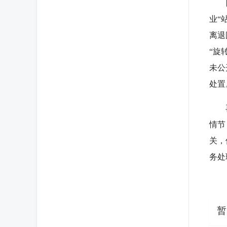
四看
业“
离退
“旋
未公
处置
再次
情节
关，
务处
（作
暂