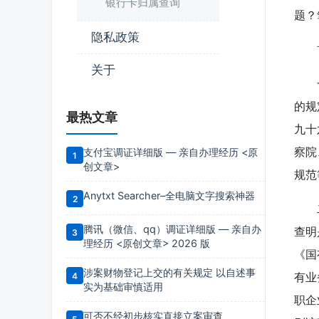
银行卡归属查询
题？
隐私政策
首先
关于
一看
的规
最热文章
九十
支付宝调证详细版 — 亲自办理经历 <原
察院
创文章>
规范
Anytxt Searcher–全电脑文字搜索神器
二看
腾讯（微信、qq）调证详细版 — 亲自办
查明
理经历 <原创文章> 2026 版
《国
涉案财物登记上交的有关规定 以自述事
有业
实为基础审慎适用
职企
可否不经初步核实直接立案审查