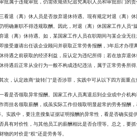
审批属于违规审批，仍需依规依纪追究离职人员和审批部门的责
退（离）休人员是否放弃退休待遇。现有规定对退（离）休
仍明确兼职不得违规取酬。因此，对退（离）休国家工作人员“
弃退（离）休待遇。如，某国家工作人员在职期间与某企业无往
即接受邀请出任该企业顾问并获取正常劳务报酬，3年后才办理
休待遇之前获取的经济利益，应认定为违纪所得；若在放弃退休
休待遇后正常从业行为一般不构成违纪违法，属于正常劳务所得
，认定政商“旋转门”是否涉罪，实践中可从以下四方面重点
是否领取异常报酬。国家工作人员离退后到企业或中介机构
作而挂名领取薪酬，或虽实际工作但领取明显超常的劳务报酬，表
等。实践中，要注意搜集证据证明报酬的异常性，看是否确实提
否具有对价性，与其他员工的薪酬相比是否合理等。总之，要抓
财物的对价是“权”还是劳务等。