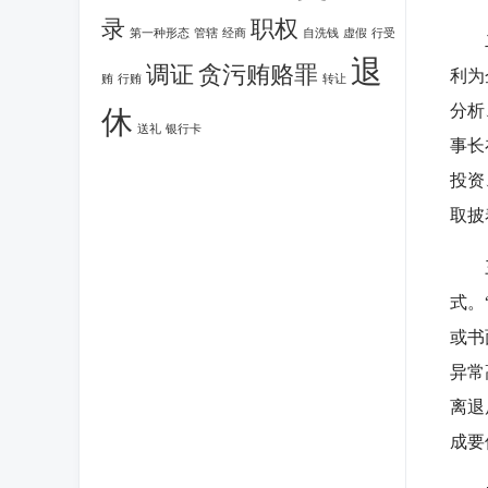
录
职权
第一种形态
管辖
经商
自洗钱
虚假
行受
二看
退
调证
贪污贿赂罪
利为
贿
行贿
转让
分析
休
送礼
银行卡
事长
投资
取披
三看
式。
或书
异常
离退
成要