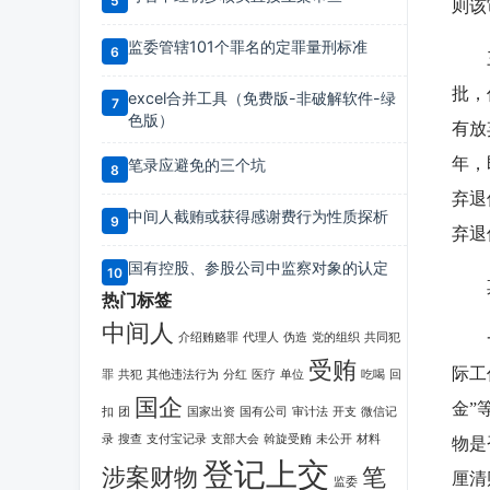
则该
监委管辖101个罪名的定罪量刑标准
三看
批，
excel合并工具（免费版-非破解软件-绿
色版）
有放
年，
笔录应避免的三个坑
弃退
中间人截贿或获得感谢费行为性质探析
弃退
国有控股、参股公司中监察对象的认定
其次
热门标签
中间人
一看
介绍贿赂罪
代理人
伪造
党的组织
共同犯
受贿
际工
罪
共犯
其他违法行为
分红
医疗
单位
吃喝
回
国企
金”
扣
团
国家出资
国有公司
审计法
开支
微信记
录
搜查
支付宝记录
支部大会
斡旋受贿
未公开
材料
物是
登记上交
涉案财物
笔
厘清
监委