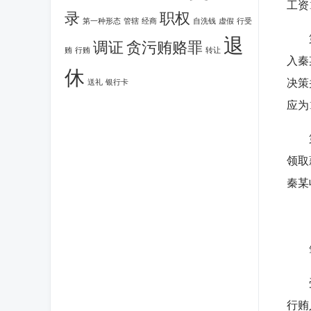
工资
录
职权
第一种形态
管辖
经商
自洗钱
虚假
行受
第二
退
调证
贪污贿赂罪
贿
行贿
转让
入秦
休
决策
送礼
银行卡
应为1
第三
领取
秦某
【
笔
受贿
行贿