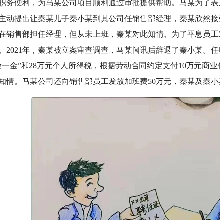
职务便利，为马某公司项目顺利通过审批提供帮助。马某为了表
主动提出让秦某儿子秦小某到其公司任销售部经理，秦某欣然接受
在销售部担任经理，但从未上班，秦某对此知情。为了平息员工
。2021年，秦某被立案审查调查，马某闻讯后辞退了秦小某。任
险一金”和28万元个人所得税，根据劳动合同约定支付10万元商业
知情。马某公司还向销售部员工发放加班费50万元，秦某及秦小