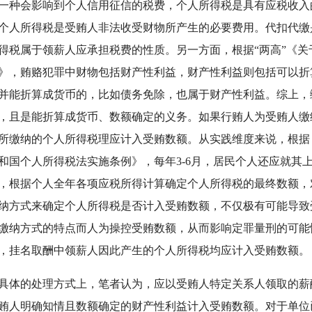
一种会影响到个人信用征信的税费，个人所得税是具有应税收入
个人所得税是受贿人非法收受财物所产生的必要费用。代扣代缴
得税属于领薪人应承担税费的性质。另一方面，根据“两高”《
》，贿赂犯罪中财物包括财产性利益，财产性利益则包括可以折
并能折算成货币的，比如债务免除，也属于财产性利益。综上，
，且是能折算成货币、数额确定的义务。如果行贿人为受贿人缴
所缴纳的个人所得税理应计入受贿数额。从实践维度来说，根据
和国个人所得税法实施条例》，每年3-6月，居民个人还应就其
，根据个人全年各项应税所得计算确定个人所得税的最终数额，
纳方式来确定个人所得税是否计入受贿数额，不仅极有可能导致
缴纳方式的特点而人为操控受贿数额，从而影响定罪量刑的可能
，挂名取酬中领薪人因此产生的个人所得税均应计入受贿数额。
的处理方式上，笔者认为，应以受贿人特定关系人领取的薪
贿人明确知情且数额确定的财产性利益计入受贿数额。对于单位