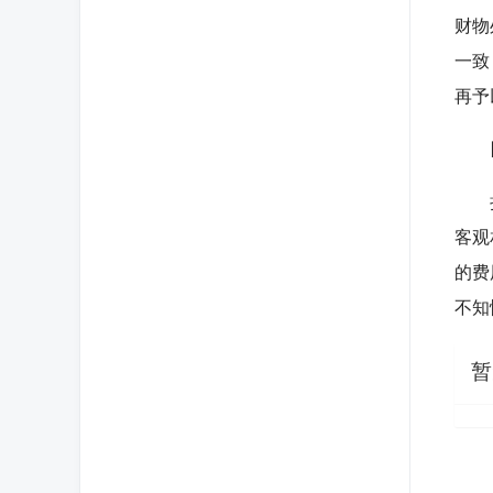
财物
一致
再予
挂名
客观
的费
不知
暂