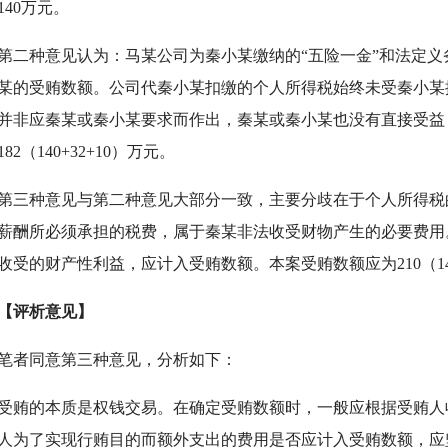
140万元。
种意见认为：马某公司为秦小某缴纳的“五险一金”和法定义
某的受贿数额。公司代秦小某扣缴的个人所得税始终未受秦小某
并非应秦某或秦小某要求而作出，秦某或秦小某也没有直接受益
82（140+32+10）万元。
种意见与第二种意见大部分一致，主要分歧在于个人所得税
薪酬所必须承担的税费，属于秦某非法收受财物产生的必要费用
收受的财产性利益，应计入受贿数额。本案受贿数额应为210（140+
评析意见】
者同意第三种意见，分析如下：
的本质是权钱交易。在确定受贿数额时，一般应根据受贿人
人为了实现行贿目的而额外支出的费用是否应计入受贿数额，应