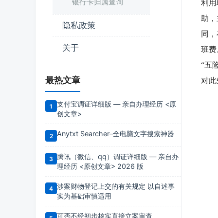
银行卡归属查询
利用
助，
隐私政策
同，
关于
班费
“五
最热文章
对此
支付宝调证详细版 — 亲自办理经历 <原
创文章>
Anytxt Searcher–全电脑文字搜索神器
腾讯（微信、qq）调证详细版 — 亲自办
理经历 <原创文章> 2026 版
涉案财物登记上交的有关规定 以自述事
实为基础审慎适用
可否不经初步核实直接立案审查