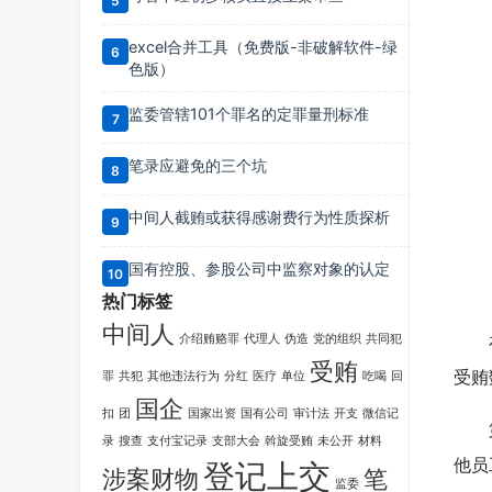
excel合并工具（免费版-非破解软件-绿
色版）
监委管辖101个罪名的定罪量刑标准
笔录应避免的三个坑
中间人截贿或获得感谢费行为性质探析
国有控股、参股公司中监察对象的认定
【
热门标签
中间人
介绍贿赂罪
代理人
伪造
党的组织
共同犯
在案
受贿
受贿
罪
共犯
其他违法行为
分红
医疗
单位
吃喝
回
国企
扣
团
国家出资
国有公司
审计法
开支
微信记
第一
录
搜查
支付宝记录
支部大会
斡旋受贿
未公开
材料
他员
登记上交
涉案财物
笔
监委