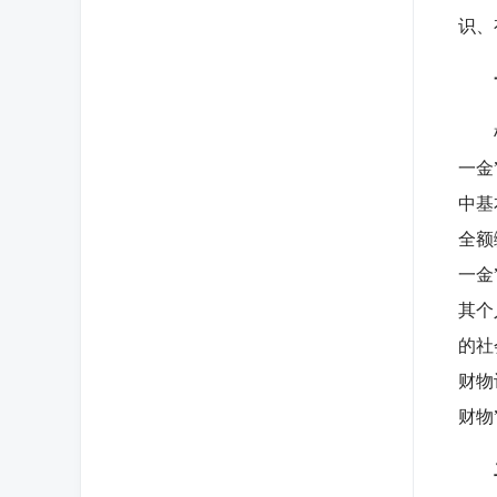
识、
一
根据
一金
中基
全额
一金
其个
的社
财物
财物