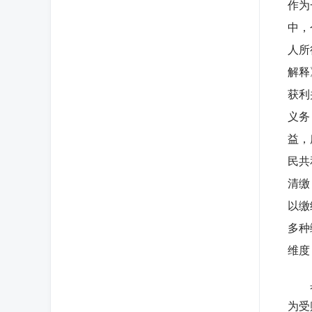
作为
中，
人所
解释
获利
义务
益，
民共
清缴
以缴
多种
维度
具体
为受