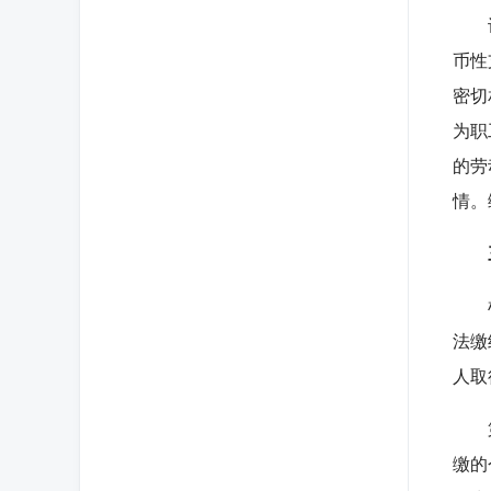
许多
币性
密切
为职
的劳
情。
根据
法缴
人取
第二
缴的