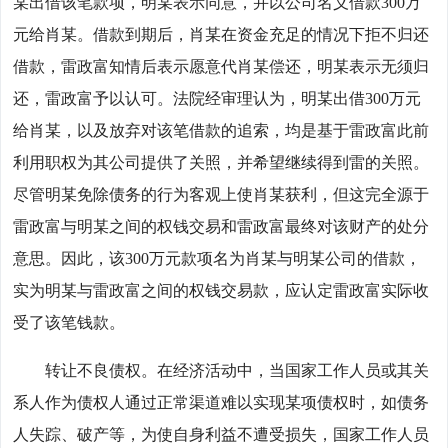
某出借该笔款项，明某表示同意，并以公司名义借款300万
元给肖某。借款到期后，肖某在资金充足的情况下拒不归还
借款，雷政富知情后表示愿意代肖某偿还，明某表示无须归
还，雷政富予以认可。法院经审理认为，明某出借300万元
给肖某，以及放弃对该笔借款的追索，均是基于雷政富此前
利用职权为其公司提供了关照，并希望继续得到雷的关照。
尽管明某免除债务的行为客观上使肖某获利，但这完全源于
雷政富与明某之间的权钱交易和雷政富最终对该财产的处分
意思。因此，该300万元款项名为肖某与明某公司的借款，
实为明某与雷政富之间的权钱交易款，应认定雷政富实际收
受了该笔钱款。
转让不良债权。在经济活动中，当国家工作人员或其关
系人作为债权人通过正常渠道难以实现某项债权时，如债务
人失踪、破产等，为使自身利益不遭受损失，国家工作人员