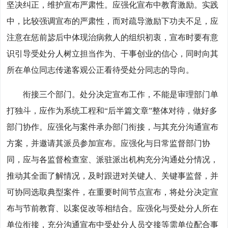
坚决纠正，维护宣布严肃性。应强化宣布中教育激励。实践
中，比较强调宣布的严肃性，而对疏导激励下功夫不足，应
注意在惩前毖后中体现治病救人的组织初衷，宣布时要有意
识引导受处分人树立担当作为、干事创业的信心，同时向其
所在单位同志传递客观公正看待受处分同志的导向。
衔接三个部门。处分决定宣布工作，不能是审理部门单
打独斗，应作为系统工程和“后半篇文章”整体对待，做好多
部门协作。应强化与案件承办部门衔接，与其充分沟通宣布
方案，并邀请其派员参加宣布。应强化与日常监督部门协
同，应与各监督检查室、派驻派出机构充分沟通处分情况，
推动其全面了解情况，及时跟进对关键人、关键事监督，并
可协同选取典型案件，在重要时间节点宣布，将处分决定宣
布与节前教育、以案促改等相结合。应强化与受处分人所在
单位衔接，充分沟通宣布中受处分人员交接等需单位配合事