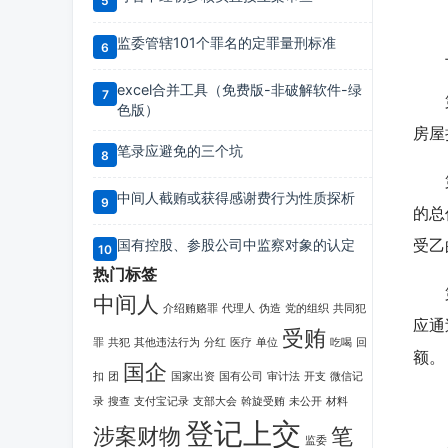
【
监委管辖101个罪名的定罪量刑标准
上述
excel合并工具（免费版-非破解软件-绿
第一
色版）
房屋
笔录应避免的三个坑
第二
中间人截贿或获得感谢费行为性质探析
的总
国有控股、参股公司中监察对象的认定
受乙
热门标签
第三
中间人
介绍贿赂罪
代理人
伪造
党的组织
共同犯
应通
受贿
罪
共犯
其他违法行为
分红
医疗
单位
吃喝
回
额。
国企
扣
团
国家出资
国有公司
审计法
开支
微信记
录
搜查
支付宝记录
支部大会
斡旋受贿
未公开
材料
【
登记上交
涉案财物
笔
监委