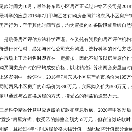
尾款时间为10月，最终将东风小区房产正式过户给乙公司是201
最科学的应是2016年7月甲与乙签订购房合同并将东风小区房
房产行为，至于其他时间节点，均为置换的准备阶段或后续自然
确保房产评估方法科学严谨。在委托有资质的房产评估机构对2
价进行评估时，必须与评估公司充分沟通，选择科学的评估方法
在市场上正常销售时即存在一定折扣，因此不能仅以房屋原价作
购买同类房产时的平均成交价格，以此精准计算出两套房屋当时
上述案例中，经评估，2016年7月东风小区房产的市场价为195万
同期西风小区房产的市场价为390万元，实际购入价为300万元，
定甲通过与乙置换房屋的方式，接受乙的利益输送55万元。
科学精准计算甲应退缴的赃款和孳息数额。2020年甲案发后
“置换”房屋方式，收受乙的贿赂金额为55万元，但在追缴赃款时
明确，且经过4年时间房屋价格大幅升值，因此应将升值部分金