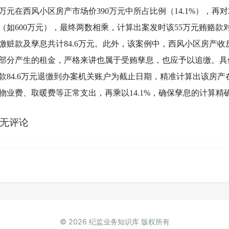
5万元在西风小区房产市场价390万元中所占比例（14.1%），再
（如600万元），最终两数相乘，计算出案发时该55万元贿赂款对
缴赃款及孳息共计84.6万元。此外，该案例中，西风小区房产
部分产生的租金，严格来讲也属于受贿孳息，也应予以追缴。具
款84.6万元退缴到办案机关账户为截止日期，精准计算出该房
物业费、取暖费等正常支出，再乘以14.1%，确保孳息的计算精
无评论
© 2026 纪监业务知识库 版权所有