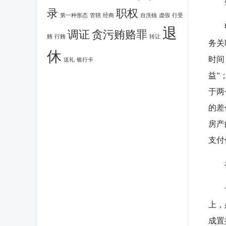
笔
录
职权
第一种形态
管辖
经商
自洗钱
虚假
行受
甲在
退
调证
贪污贿赂罪
贿
行贿
转让
务关
休
时间
送礼
银行卡
益”
于两
的差
房产
支付
在
一是
上，
成置