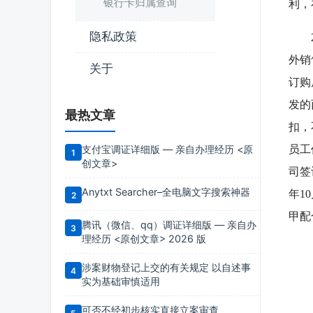
银行卡归属查询
利，
隐私政策
20
外销
关于
订购
发的
最热文章
扣，
支付宝调证详细版 — 亲自办理经历 <原
员工
创文章>
司签
Anytxt Searcher–全电脑文字搜索神器
年1
甲配
腾讯（微信、qq）调证详细版 — 亲自办
理经历 <原创文章> 2026 版
涉案财物登记上交的有关规定 以自述事
实为基础审慎适用
可否不经初步核实直接立案审查