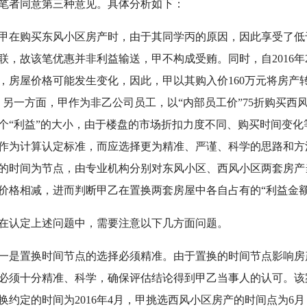
者同意第三种意见。具体分析如下：
购买东风小区房产时，由于其同学丙的原因，因此享受了低
联，故该笔优惠并非利益输送，甲不构成受贿。同时，自2016
，房屋价格可能发生变化，因此，甲以其购入价160万元将房产
；另一方面，甲作为非乙公司员工，以“内部员工价”75折购买西
个“利益”的大小，由于楼盘的市场折扣力度不同、购买时间变
作为计算认定标准，而应选择更为精准、严谨、科学的思路和方
的时间为节点，由专业机构分别对东风小区、西风小区两套房产
价格相减，进而判断甲乙在置换两套房屋中各自占有的“利益金
认定上述问题中，需要注意以下几方面问题。
置换时间节点的选择必须精准。由于置换的时间节点影响房
必须十分精准、科学，确保评估结论得到甲乙当事人的认可。该
换约定的时间为2016年4月，甲挑选西风小区房产的时间点为6