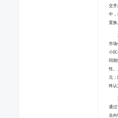
交齐
中，
置换
二是
市场
小区
同期
性。
元；
终认
三是
通过
去向