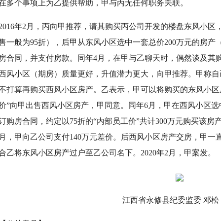
在多个事项上为乙提供帮助，甲与丙无任何职务关联。
16年2月，丙向甲推荐，请其购买丙公司开发的楼盘东风小区
售一般为95折），后甲从东风小区选中一套总价200万元的房产
房合同，并支付房款。同年4月，在甲与乙聊天时，偶然谈及其
西风小区（期房）质量更好，升值潜力更大，向甲推荐。甲称自
不打算再购买西风小区房产。乙表示，甲可以将购买的东风小区
价”向甲出售西风小区房产，甲同意。同年6月，甲在西风小区选中
订购房合同，约定以75折的“内部员工价”共计300万元购买该房
0月，甲向乙公司支付140万元差价。后西风小区房产交房，甲一直
合乙将东风小区房产过户至乙公司名下。2020年2月，甲案发。
江西省永修县纪委监委 邓松