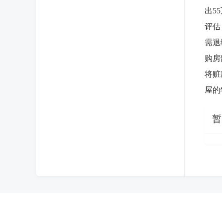
出5
评估
需退
购房
将赃
屋的
暂