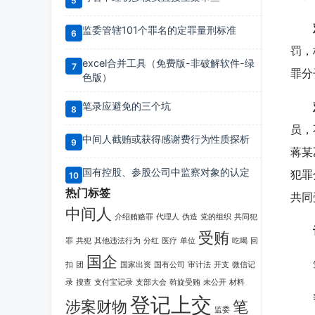
监委管辖101个罪名的定罪量刑标准
罚，
excel合并工具（免费版-非破解软件-绿
罪分
色版）
笔录应避免的三个坑
员，
中间人截贿或获得感谢费行为性质探析
蒋某
国有控股、参股公司中监察对象的认定
犯罪
热门标签
共同
中间人
介绍贿赂罪
代理人
伪造
党的组织
共同犯
受贿
罪
共犯
其他违法行为
分红
医疗
单位
吃喝
回
国企
笔
扣
团
国家出资
国有公司
审计法
开支
微信记
录
搜查
支付宝记录
支部大会
斡旋受贿
未公开
材料
登记上交
帮助
涉案财物
笔
监委