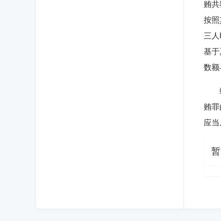
贿共
按照
三人
基于
数额
综上
贿罪
应当
暂