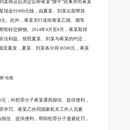
刘某商议后决定以帮蒋某“摆平”此事并向蒋某
某现金91000元钱，由夏某、刘某出面帮其
000元。此外，蒋某另行送给蒋某乙烟、酒等
转交财物。2014年4月至8月，蒋某取得
非法利益。按照夏某、刘某与蒋某的约定，
至案发，夏某、刘某各分得36500元，蒋某
辉 绘图
00元，向犯罪分子蒋某通风报信、提供便利，
罪并罚。蒋某乙伙同国家机关工作人员夏
通风报信、提供便利，帮助犯罪分子逃避处罚，