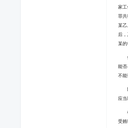
家工
罪共
某乙
后，
某的
但是
能否
不能
既然
应当
根据
受贿