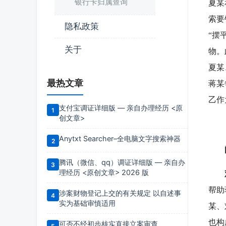
银行卡归属查询
夏某
索要
隐私政策
“摆
关于
物。
夏某
最热文章
蒋某
乙作
支付宝调证详细版 — 亲自办理经历 <原
创文章>
Anytxt Searcher–全电脑文字搜索神器
腾讯（微信、qq）调证详细版 — 亲自办
理经历 <原创文章> 2026 版
帮助
涉案财物登记上交的有关规定 以自述事
实为基础审慎适用
某、
也构
可否不经初步核实直接立案审查