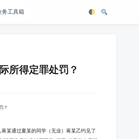
业务工具箱
际所得定罪处罚？
罚？
人蒋某通过夏某的同学（无业）蒋某乙约见了