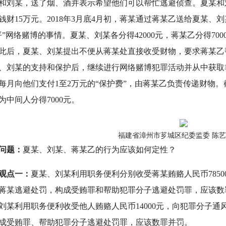
和刘某，送了烟、酒并表示希望他们可以帮忙逃避侦查。夏某和
钱财15万元。2018年3月底4月初，蒋某通过蒋某乙送给夏某、刘
平”网络赌博的事情。夏某、刘某各分得42000元，蒋某乙分得7
此后，夏某、刘某提出不便从蒋某处直接收受财物，要求蒋某乙帮助
、刘某的支持和保护后，继续进行网络赌博犯罪活动并从中获取
每月向他们支付1至2万元的“保护费”，由蒋某乙负责传递财物。截
为中间人分得7000元。
福建省漳州市芗城区纪委监委 陈艺
问题：
夏某、刘某、蒋某乙的行为应该如何定性？
观点一：
夏某、刘某利用职务便利分别收受蒋某贿赂人民币785
蒋某逃避处罚，构成受贿罪和帮助犯罪分子逃避处罚罪，应该数
刘某利用职务便利收受他人贿赂人民币14000元，向犯罪分子
成受贿罪、帮助犯罪分子逃避处罚罪，应该数罪并罚。