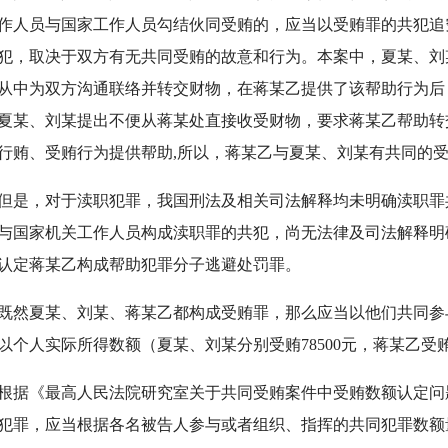
作人员与国家工作人员勾结伙同受贿的，应当以受贿罪的共犯追
犯，取决于双方有无共同受贿的故意和行为。本案中，夏某、刘
从中为双方沟通联络并转交财物，在蒋某乙提供了该帮助行为后
夏某、刘某提出不便从蒋某处直接收受财物，要求蒋某乙帮助转
行贿、受贿行为提供帮助,所以，蒋某乙与夏某、刘某有共同的
，对于渎职犯罪，我国刑法及相关司法解释均未明确渎职罪
与国家机关工作人员构成渎职罪的共犯，尚无法律及司法解释明
认定蒋某乙构成帮助犯罪分子逃避处罚罪。
夏某、刘某、蒋某乙都构成受贿罪，那么应当以他们共同参与的
以个人实际所得数额（夏某、刘某分别受贿78500元，蒋某乙受贿
《最高人民法院研究室关于共同受贿案件中受贿数额认定问
犯罪，应当根据各名被告人参与或者组织、指挥的共同犯罪数额