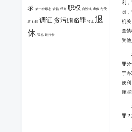
利，
录
职权
第一种形态
管辖
经商
自洗钱
虚假
行受
员，
退
调证
贪污贿赂罪
机关
贿
行贿
转让
休
查禁
送礼
银行卡
受他
本案
罪分
于办
便利
贿罪
本案
罪？
根据