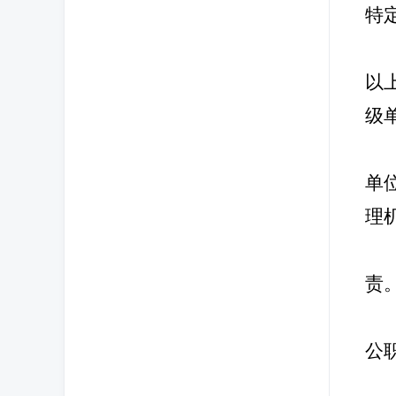
特
以
级
单
理
责
公