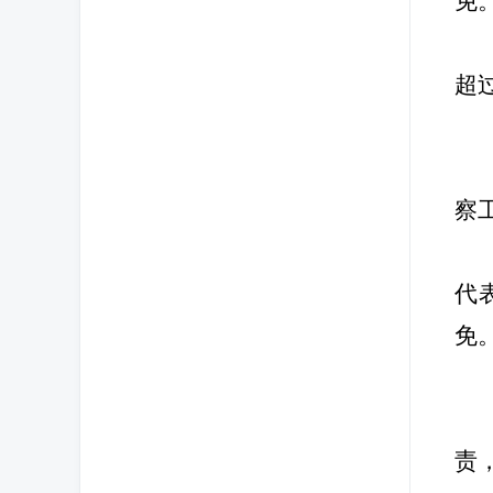
免
超
察
代
免
责