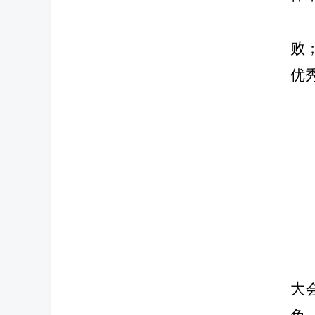
败
优
大