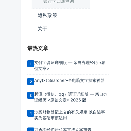
银行卡归属查询
隐私政策
关于
最热文章
支付宝调证详细版 — 亲自办理经历 <原
创文章>
Anytxt Searcher–全电脑文字搜索神器
腾讯（微信、qq）调证详细版 — 亲自办
理经历 <原创文章> 2026 版
涉案财物登记上交的有关规定 以自述事
实为基础审慎适用
可否不经初步核实直接立案审查