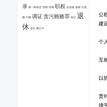
录
职权
第一种形态
管辖
经商
自洗钱
虚假
行受
退
公
调证
贪污贿赂罪
贿
行贿
转让
建
休
送礼
银行卡
个
互
以
责
律