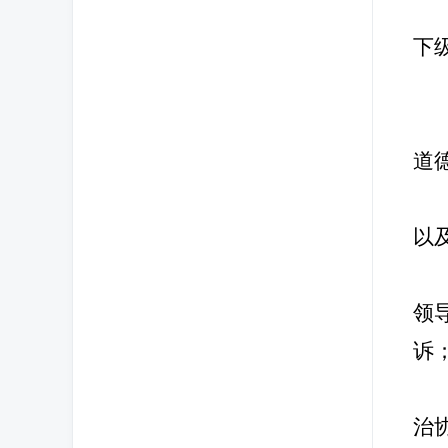
下
道
以
领
诉
治