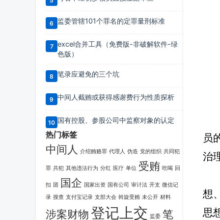
监委管辖101个罪名的定罪量刑标准
excel合并工具（免费版-非破解软件-绿
色版）
笔录应避免的三个坑
中间人截贿或获得感谢费行为性质探析
国有控股、参股公司中监察对象的认定
热门标签
员
中间人
介绍贿赂罪
代理人
伪造
党的组织
共同犯
治
受贿
罪
共犯
其他违法行为
分红
医疗
单位
吃喝
回
国企
扣
团
国家出资
国有公司
审计法
开支
微信记
想
录
搜查
支付宝记录
支部大会
斡旋受贿
未公开
材料
登记上交
思
涉案财物
笔
监委