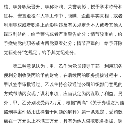
核、职务职级晋升、职称评聘、荣誉表彰，授予学术称号和
征兵、安置退役军人等工作中，隐瞒、歪曲事实真相，或者
利用职权或者职务上的影响违反有关规定为本人或者其他人
谋取利益的，给予警告或者严重警告处分；情节较重的，给
予撤销党内职务或者留党察看处分；情节严重的，给予开除
党籍处分”之规定，给予其党纪处分。
第二种意见认为，甲、乙作为党员领导干部，利用职务
便利分别收受丙给予的财物，在后续丙的职务提拔过程中，
甲以签字审批通过、乙以主持会议通过公司组织部门意见的
方式帮助丙实现了谋利事项，应当认定为丙谋取了利益。另
外，甲、乙分别收受丙2万元，根据“两高”《关于办理贪污贿
赂刑事案件适用法律若干问题的解释》第一条规定，受贿数
额在一万元以上不满三万元，具有为他人谋取职务提拔、调