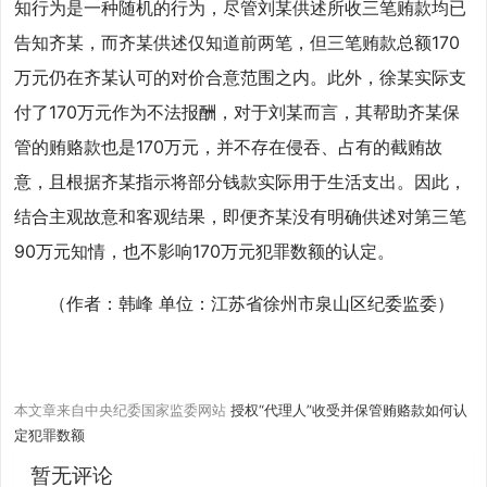
知行为是一种随机的行为，尽管刘某供述所收三笔贿款均已
告知齐某，而齐某供述仅知道前两笔，但三笔贿款总额170
万元仍在齐某认可的对价合意范围之内。此外，徐某实际支
付了170万元作为不法报酬，对于刘某而言，其帮助齐某保
管的贿赂款也是170万元，并不存在侵吞、占有的截贿故
意，且根据齐某指示将部分钱款实际用于生活支出。因此，
结合主观故意和客观结果，即便齐某没有明确供述对第三笔
90万元知情，也不影响170万元犯罪数额的认定。
（作者：韩峰 单位：江苏省徐州市泉山区纪委监委）
本文章来自中央纪委国家监委网站
授权“代理人”收受并保管贿赂款如何认
定犯罪数额
暂无评论