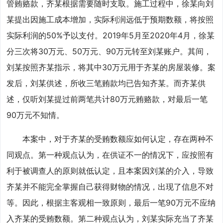
管贿赂款，齐某根据需要随时支取。施工过程中，徐某向刘
某提出因施工成本增加，实际利润远低于预期数额，将按照
实际利润的50%予以支付。2019年5月至2020年4月，徐某
分三次将30万元、50万元、90万元转至刘某账户。其间，
刘某按照齐某指示，将其中30万元用于齐某的房屋装修。案
发后，刘某供述，所收三笔贿款均已告知齐某。而齐某供
述，仅听刘某提过前两笔共计80万元贿赂款，对最后一笔
90万元不知情。
本案中，对于齐某的受贿数额应如何认定，存在两种不
同观点。第一种观点认为，在供证不一的情况下，应按照有
利于被调查人的原则就低认定，且本案因刘某的介入，导致
齐某并不能完全掌握自己获得财物的情况，出现了信息不对
等。因此，根据主客观相一致原则，最后一笔90万元不应纳
入齐某的受贿数额。第二种观点认为，刘某实际充当了齐某