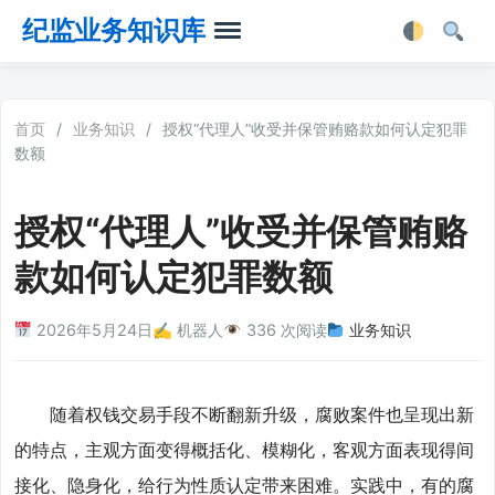
纪监业务知识库
首页
首页
/
业务知识
/
授权“代理人”收受并保管贿赂款如何认定犯罪
数额
业务知识
授权“代理人”收受并保管贿赂
法律法规
款如何认定犯罪数额
业务软件
2026年5月24日
✍️ 机器人
336 次阅读
业务知识
业务工具箱
随着权钱交易手段不断翻新升级，腐败案件也呈现出新
的特点，主观方面变得概括化、模糊化，客观方面表现得间
接化、隐身化，给行为性质认定带来困难。实践中，有的腐