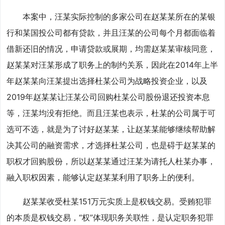
本案中，汪某实际控制的多家公司在赵某某所在的某银
行和某国投公司都有贷款，并且汪某的公司每个月都面临着
借新还旧的情况，申请贷款或展期，均需赵某某审核同意，
赵某某对汪某形成了职务上的制约关系，因此在2014年上半
年赵某某向汪某提出选择杜某公司为战略投资企业，以及
2019年赵某某让汪某公司回购杜某公司股份退还投资本息
等，汪某均没有拒绝。而且汪某也表示，杜某的公司属于可
选可不选，就是为了讨好赵某某，让赵某某能够继续帮助解
决其公司的融资需求，才选择杜某公司，也是碍于赵某某的
职权才回购股份，所以赵某某通过汪某为请托人杜某办事，
融入职权因素，能够认定赵某某利用了职务上的便利。
赵某某收受杜某151万元实质上是权钱交易。受贿犯罪
的本质是权钱交易，“权”体现职务关联性，是认定职务犯罪