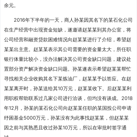
余元。
2016年下半年的一天，商人孙某因其名下的某石化公司
在生产经营中出现资金短缺，遂邀请赵某某到其办公室，将
公司经营和融资贷款困难情况向赵某某进行了介绍，希望赵
某某出主意。赵某某表示其公司需要的资金量太大，所任职
银行体量比较小，没办法解决其公司资金缺口问题，建议处
置部分资产解决资金缺口问题。孙某遂表示希望赵某某帮忙
寻找相关企业收购其名下某炼油厂，赵某某予以答应。在赵
某某离开时，孙某送给其10万元，赵某某收下。后赵某某利
用职权帮助联系过几家公司进行洽谈，但均没有谈成。2018
年12月，孙某的某石化公司向赵某某任职的某国投公司申请
纾困基金5000万元，孙某没有为此事找赵某某，但赵某某
因之前与其熟悉且收过孙某10万元，所以在审批时签字通