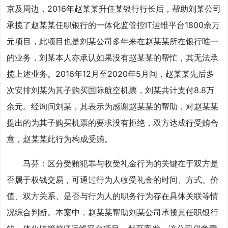
京及周边，2016年赵某某升任某银行行长后，帮助刘某公司
承揽了赵某某任职银行的一体化监管控IT运维平台1800余万
元项目，此项目也是刘某公司多年来在赵某某所在银行唯一
的业务，刘某本人亦承认如果没有赵某某的帮忙，其无法承
揽上述业务。2016年12月至2020年5月间，赵某某先后多
次安排刘某为其子购买国际航空机票，刘某共计支付8.8万
余元。经询问刘某，其表示为感谢赵某某的帮助，对赵某某
提出的为其子购买机票的要求没有拒绝，双方达成行受贿合
意，赵某某此行为构成受贿。
马芬：区分受贿犯罪与收受礼金行为的关键在于双方是
否属于权钱交易，可通过行为人收受礼金的时间、方式、价
值、双方关系、是否与行为人的职务行为存在具体关联等情
况综合判断。本案中，赵某某帮助刘某公司承揽其任职银行