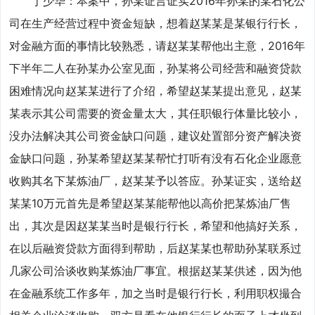
丁少华：本案中，孙某证言证实2016年孙某的某石化公
司在生产经营过程中资金短缺，想着赵某某是某银行行长，
对金融方面的事情比较熟悉，请赵某某帮他出主意，2016年
下半年二人在孙某办公室见面，孙某将公司经营和融资贷款
困难情况向赵某某进行了介绍，希望赵某某提出意见，赵某
某表示其公司需要的资金量太大，其任职银行体量比较小，
没办法解决其公司资金缺口问题，建议处置部分资产解决资
金缺口问题，孙某希望赵某某帮忙打听有没有石化企业愿意
收购其名下某炼油厂，赵某某予以答应。孙某证实，送给赵
某某10万元首先是希望赵某某能帮他以高价把某炼油厂售
出，其次是因赵某某当时是银行行长，希望和他搞好关系，
在以后融资贷款方面得到帮助，后赵某某也帮助孙某联系过
几家公司洽谈收购某炼油厂事宜。根据赵某某供述，因为他
在金融系统工作多年，加之当时是银行行长，利用职权撮合