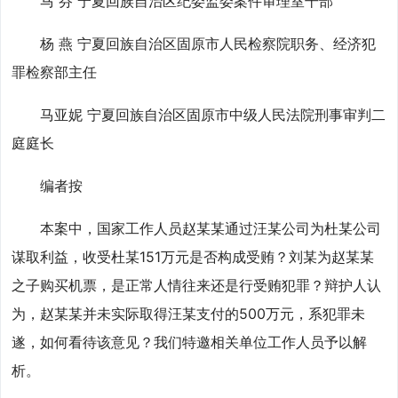
马 芬 宁夏回族自治区纪委监委案件审理室干部
杨 燕 宁夏回族自治区固原市人民检察院职务、经济犯
罪检察部主任
马亚妮 宁夏回族自治区固原市中级人民法院刑事审判二
庭庭长
编者按
本案中，国家工作人员赵某某通过汪某公司为杜某公司
谋取利益，收受杜某151万元是否构成受贿？刘某为赵某某
之子购买机票，是正常人情往来还是行受贿犯罪？辩护人认
为，赵某某并未实际取得汪某支付的500万元，系犯罪未
遂，如何看待该意见？我们特邀相关单位工作人员予以解
析。