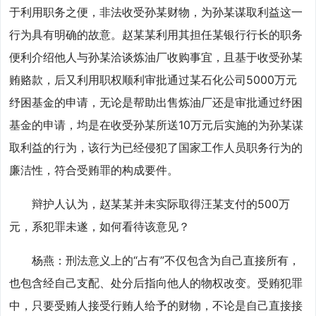
于利用职务之便，非法收受孙某财物，为孙某谋取利益这一
行为具有明确的故意。赵某某利用其担任某银行行长的职务
便利介绍他人与孙某洽谈炼油厂收购事宜，且基于收受孙某
贿赂款，后又利用职权顺利审批通过某石化公司5000万元
纾困基金的申请，无论是帮助出售炼油厂还是审批通过纾困
基金的申请，均是在收受孙某所送10万元后实施的为孙某谋
取利益的行为，该行为已经侵犯了国家工作人员职务行为的
廉洁性，符合受贿罪的构成要件。
辩护人认为，赵某某并未实际取得汪某支付的500万
元，系犯罪未遂，如何看待该意见？
杨燕：刑法意义上的“占有”不仅包含为自己直接所有，
也包含经自己支配、处分后指向他人的物权改变。受贿犯罪
中，只要受贿人接受行贿人给予的财物，不论是自己直接接