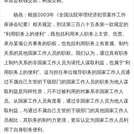
本质是权钱交易，构成受贿。
杨燕：根据2003年《全国法院审理经济犯罪案件工作
座谈会纪要》相关规定，刑法第三百八十五条第一款规定的
“利用职务上的便利”，既包括利用本人职务上主管、负责、
承办某项公共事务的职权，也包括利用职务上有隶属、制约
关系的其他国家工作人员的职权。我们认为，通过具有职务
上制约关系的非国家工作人员为请托人谋取利益，也属于“利
用职务上的便利”。这与担任单位领导职务的国家工作人员通
过不属自己主管的下级部门的国家工作人员的职务为他人谋
取利益是同样性质，只不过被利用的对象系非国家工作人
员。从国家工作人员角度看，通过非国家工作人员为他人谋
取利益，与通过不属自己主管的下级部门的其他国家工作人
员相比，其职务的制约力更强，更应认定为国家工作人员利
用了自身职务便利。