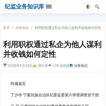
纪监业务知识库
首页
首页
/
业务知识
/
利用职权通过私企为他人谋利并收钱如何定性
业务知识
利用职权通过私企为他人谋利
法律法规
并收钱如何定性
业务软件
2026年5月25日
✍️ 潜行者
274 次阅读
业务知识
业务工具箱
特邀嘉宾
丁少华 宁夏回族自治区纪委监委第六审查调查室干部