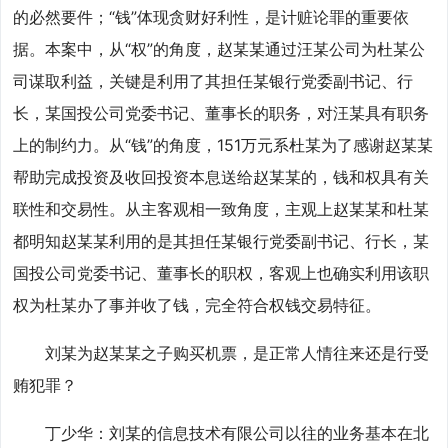
的必然要件；“钱”体现贪财好利性，是计赃论罪的重要依
据。本案中，从“权”的角度，赵某某通过汪某公司为杜某公
司谋取利益，关键是利用了其担任某银行党委副书记、行
长，某国投公司党委书记、董事长的职务，对汪某具有职务
上的制约力。从“钱”的角度，151万元系杜某为了感谢赵某某
帮助完成投资及收回投资本息送给赵某某的，钱和权具有关
联性和交易性。从主客观相一致角度，主观上赵某某和杜某
都明知赵某某利用的是其担任某银行党委副书记、行长，某
国投公司党委书记、董事长的职权，客观上也确实利用该职
权为杜某办了事并收了钱，完全符合权钱交易特征。
刘某为赵某某之子购买机票，是正常人情往来还是行受
贿犯罪？
丁少华：刘某的信息技术有限公司以往的业务基本在北