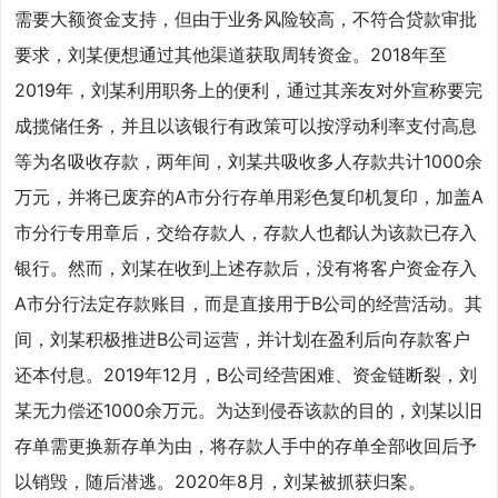
需要大额资金支持，但由于业务风险较高，不符合贷款审批
要求，刘某便想通过其他渠道获取周转资金。2018年至
2019年，刘某利用职务上的便利，通过其亲友对外宣称要完
成揽储任务，并且以该银行有政策可以按浮动利率支付高息
等为名吸收存款，两年间，刘某共吸收多人存款共计1000余
万元，并将已废弃的A市分行存单用彩色复印机复印，加盖A
市分行专用章后，交给存款人，存款人也都认为该款已存入
银行。然而，刘某在收到上述存款后，没有将客户资金存入
A市分行法定存款账目，而是直接用于B公司的经营活动。其
间，刘某积极推进B公司运营，并计划在盈利后向存款客户
还本付息。2019年12月，B公司经营困难、资金链断裂，刘
某无力偿还1000余万元。为达到侵吞该款的目的，刘某以旧
存单需更换新存单为由，将存款人手中的存单全部收回后予
以销毁，随后潜逃。2020年8月，刘某被抓获归案。