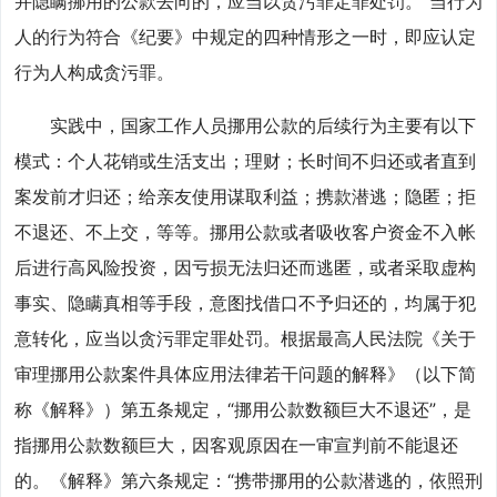
并隐瞒挪用的公款去向的，应当以贪污罪定罪处罚。”当行为
人的行为符合《纪要》中规定的四种情形之一时，即应认定
行为人构成贪污罪。
实践中，国家工作人员挪用公款的后续行为主要有以下
模式：个人花销或生活支出；理财；长时间不归还或者直到
案发前才归还；给亲友使用谋取利益；携款潜逃；隐匿；拒
不退还、不上交，等等。挪用公款或者吸收客户资金不入帐
后进行高风险投资，因亏损无法归还而逃匿，或者采取虚构
事实、隐瞒真相等手段，意图找借口不予归还的，均属于犯
意转化，应当以贪污罪定罪处罚。根据最高人民法院《关于
审理挪用公款案件具体应用法律若干问题的解释》（以下简
称《解释》）第五条规定，“挪用公款数额巨大不退还”，是
指挪用公款数额巨大，因客观原因在一审宣判前不能退还
的。《解释》第六条规定：“携带挪用的公款潜逃的，依照刑