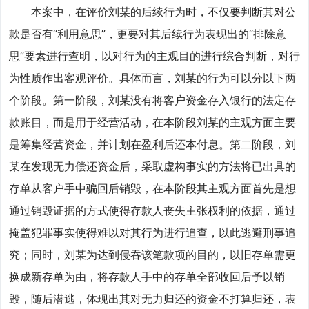
本案中，在评价刘某的后续行为时，不仅要判断其对公
款是否有“利用意思”，更要对其后续行为表现出的“排除意
思”要素进行查明，以对行为的主观目的进行综合判断，对行
为性质作出客观评价。具体而言，刘某的行为可以分以下两
个阶段。第一阶段，刘某没有将客户资金存入银行的法定存
款账目，而是用于经营活动，在本阶段刘某的主观方面主要
是筹集经营资金，并计划在盈利后还本付息。第二阶段，刘
某在发现无力偿还资金后，采取虚构事实的方法将已出具的
存单从客户手中骗回后销毁，在本阶段其主观方面首先是想
通过销毁证据的方式使得存款人丧失主张权利的依据，通过
掩盖犯罪事实使得难以对其行为进行追查，以此逃避刑事追
究；同时，刘某为达到侵吞该笔款项的目的，以旧存单需更
换成新存单为由，将存款人手中的存单全部收回后予以销
毁，随后潜逃，体现出其对无力归还的资金不打算归还，表