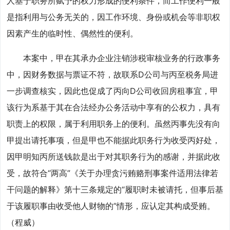
人基于职务所赋予的权力形成的便利条件，而工作便利一般
是指利用与公务无关的，因工作环境、身份或机会等非职权
因素产生的临时性、偶然性的便利。
本案中，甲在其承办企业注销涉税审核业务的行政事务
中，因财务数据与票证不符，故联系D公司与丙至税务局进
一步调查核实，因此也促成了丙向D公司收回房租事宜，甲
该行为系基于其在合法经办公务活动中享有的公权力，具有
职责上的权限，属于利用职务上的便利。虽然丙事先没有向
甲提出请托事项，但是甲也不能据此职务行为收受丙好处，
因甲明知丙所送钱款是出于对其职务行为的感谢，并据此收
受，故符合“两高”《关于办理贪污贿赂刑事案件适用法律若
干问题的解释》第十三条规定的“履职时未被请托，但事后基
于该履职事由收受他人财物的”情形，应认定其构成受贿。
（程威）