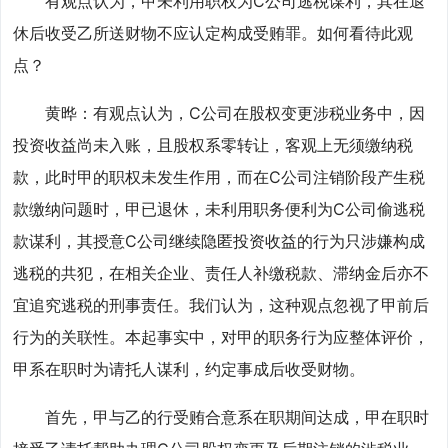
有观点认为，甲未利用职权为C公司逃税谋利，其在退
休后收受乙所送财物不应认定构成受贿罪。如何看待此观
点？
黄晔：有观点认为，C公司在股权变更涉税业务中，因
投资收益尚未入账，且股权系零转让，客观上无须缴纳税
款，此时甲的职权未发生作用，而在C公司注销阶段产生税
款缴纳问题时，甲已退休，未利用职务便利为C公司偷逃税
款谋利，其授意C公司继续隐匿投资收益的行为只涉嫌构成
逃税的共犯，在相关企业、责任人补缴税款、滞纳金后亦不
宜追究逃税的刑事责任。我们认为，这种观点忽视了甲前后
行为的关联性。本起事实中，对甲的职务行为应整体评价，
甲系在职时为请托人谋利，约定事成后收受财物。
首先，甲与乙的行受贿合意系在职期间达成，甲在职时