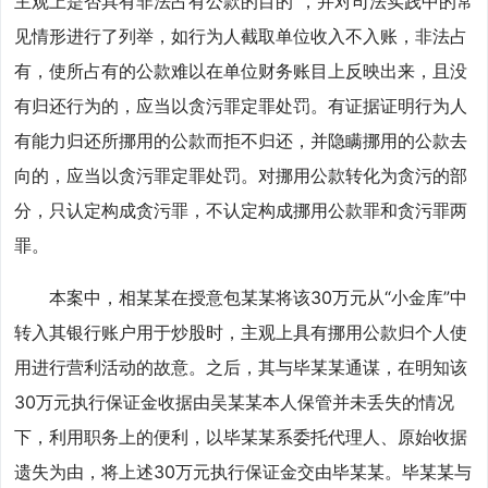
主观上是否具有非法占有公款的目的”，并对司法实践中的常
见情形进行了列举，如行为人截取单位收入不入账，非法占
有，使所占有的公款难以在单位财务账目上反映出来，且没
有归还行为的，应当以贪污罪定罪处罚。有证据证明行为人
有能力归还所挪用的公款而拒不归还，并隐瞒挪用的公款去
向的，应当以贪污罪定罪处罚。对挪用公款转化为贪污的部
分，只认定构成贪污罪，不认定构成挪用公款罪和贪污罪两
罪。
本案中，相某某在授意包某某将该30万元从“小金库”中
转入其银行账户用于炒股时，主观上具有挪用公款归个人使
用进行营利活动的故意。之后，其与毕某某通谋，在明知该
30万元执行保证金收据由吴某某本人保管并未丢失的情况
下，利用职务上的便利，以毕某某系委托代理人、原始收据
遗失为由，将上述30万元执行保证金交由毕某某。毕某某与