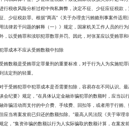
进行税收风险分析过程中徇私舞弊，决定不征、少征应征税款，
征、少征税款罪。根据“两高”《关于办理贪污贿赂刑事案件适
用法律若干问题的解释（一）》规定，国家机关工作人员的行为
外，以受贿罪和渎职犯罪数罪并罚。因此，对张某应以受贿罪和
罪成本不应从受贿数额中扣除
数额是受贿罪定罪量刑的重要标准，对于行为人为实施犯罪
到法定刑的轻重。
受贿犯罪中犯罪成本是否需要扣除，容易存在不同认识。最
谈会纪要》规定，“在具体认定金融诈骗犯罪的数额时，应当以
融诈骗活动而支付的中介费、手续费、回扣等，或者用于行贿、
但应当将案发前已归还的数额扣除。”最高人民法院《关于审理
规定，“集资诈骗的数额以行为人实际骗取的数额计算，在案发