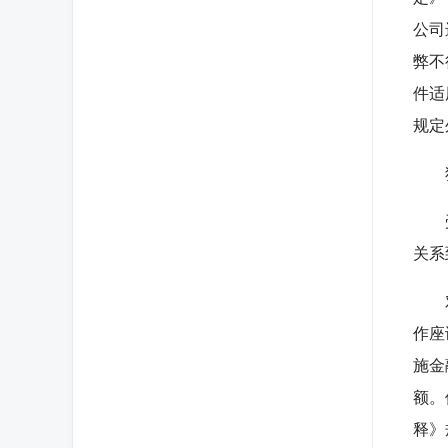
公司
弊不
件适
规定
犯
受贿
关系
对于
作座
施金
额。
释》