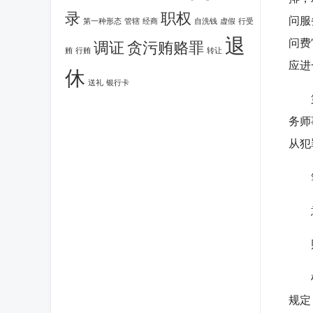
录
职权
问服
第一种形态
管辖
经商
自洗钱
虚假
行受
退
问费
调证
贪污贿赂罪
贿
行贿
转让
应进
休
送礼
银行卡
第三
务师
从犯
笔
意
财
根据
规定