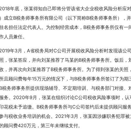
18年底，张某得知自己即将分管该省大企业税收风险分析应
）成立B税务师事务所有限公司（以下简称B税务师事务所），
挂名担任法定代表人。为控制经营成本，B税务师事务所仅有一
作人员兼任。
19年3月，A省税务局对C公司开展税收风险分析时发现该公
照，张某答应，并向刘某推荐了马某的B税务师事务所。饭后，刘
收，并再次向刘某推荐了B税务师事务所。为了得到张某的关照，
所且顾问费每年15万元的情况下，与B税务师事务所签订了为期
B税务师事务所提供现场辅导、不定期培训、与税务部门对接、
服务。2020年9月，张某在组织讨论C公司税收风险事项时，
印花税未予追缴。B税务师事务所与C公司签约后未提供顾问服
参与税收业务培训的机会。2021年3月，张某因涉嫌职务犯罪
的顾问费420万元，第三年未继续支付。