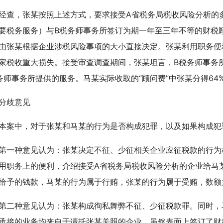
，张某按照上述方式，要求接受A省税务局税收风险分析的多
要税务服务）与B税务师事务所签订为期一年至三年不等的财税
由张某根据企业涉税风险事项的大小直接决定。张某利用职务便
家税收重大损失。接受审查调查期间，张某坦言，B税务师事务
务师事务所提供的服务。马某实际收取的“顾问费”中张某分得64
歧意见
中，对于张某和马某的行为是否构成犯罪，以及如果构成犯
种意见认为：张某决定不征、少征相关企业应征税款的行为
用职务上的便利，介绍接受A省税务局税收风险分析的企业给马
给予的钱款，马某的行为属于行贿，张某的行为属于受贿，数额为
种意见认为：张某构成徇私舞弊不征、少征税款罪。同时，马
承接的业务均来自于请托张某关照的企业，虽然表面上签订了财