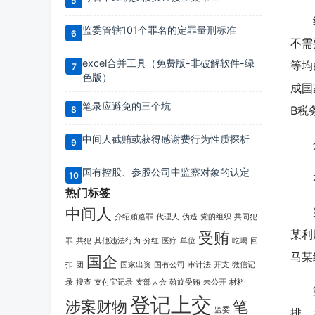
经查
监委管辖101个罪名的定罪量刑标准
不需
excel合并工具（免费版-非破解软件-绿
等均
色版）
成国
笔录应避免的三个坑
B税
中间人截贿或获得感谢费行为性质探析
分
国有控股、参股公司中监察对象的认定
本案
热门标签
中间人
第一
介绍贿赂罪
代理人
伪造
党的组织
共同犯
某利
受贿
罪
共犯
其他违法行为
分红
医疗
单位
吃喝
回
马某
国企
扣
团
国家出资
国有公司
审计法
开支
微信记
录
搜查
支付宝记录
支部大会
斡旋受贿
未公开
材料
第二
登记上交
涉案财物
笔
监委
排，