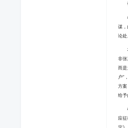
张
根据
谋，
论处
本案
非张
而是
户”
方案
给予
根据
应征
定》