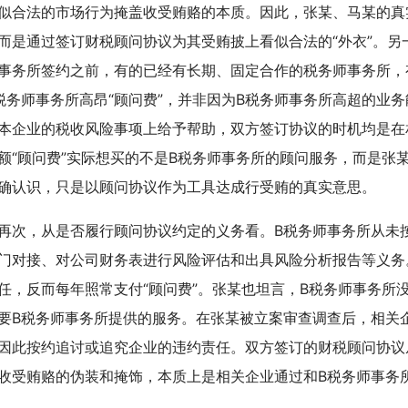
似合法的市场行为掩盖收受贿赂的本质。因此，张某、马某的真
而是通过签订财税顾问协议为其受贿披上看似合法的“外衣”。另
事务所签约之前，有的已经有长期、固定合作的税务师事务所，
税务师事务所高昂“顾问费”，并非因为B税务师事务所高超的业
本企业的税收风险事项上给予帮助，双方签订协议的时机均是在
额“顾问费”实际想买的不是B税务师事务所的顾问服务，而是张
确认识，只是以顾问协议作为工具达成行受贿的真实意思。
，从是否履行顾问协议约定的义务看。B税务师事务所从未按
门对接、对公司财务表进行风险评估和出具风险分析报告等义务
任，反而每年照常支付“顾问费”。张某也坦言，B税务师事务所
要B税务师事务所提供的服务。在张某被立案审查调查后，相关企
因此按约追讨或追究企业的违约责任。双方签订的财税顾问协议
收受贿赂的伪装和掩饰，本质上是相关企业通过和B税务师事务