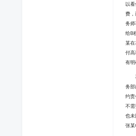
以看
费，
务师
给B
某在
付高
有明
再次
务部
约责
不需
也未
张某