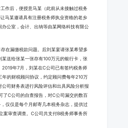
对工作后，便授意马某（此前从未接触过税务
并让马某邀请具有注册税务师执业资格的老乡
间办公室，会计、出纳等由某网络科技有限公
司存在漏缴税款问题。后刘某宴请张某希望多
某送给张某一张存有100万元的银行卡，张
2019年7月，刘某在C公司已有签约税务师
三年的财税顾问协议，约定顾问费每年210万
对公司财务表进行风险评估和出具风险分析报
认可了C公司的自查报告，对C公司漏交的数百
务，仅仅是每个月邮寄几本税务杂志，提供过
被立案审查调查。C公司共支付B税务师事务所