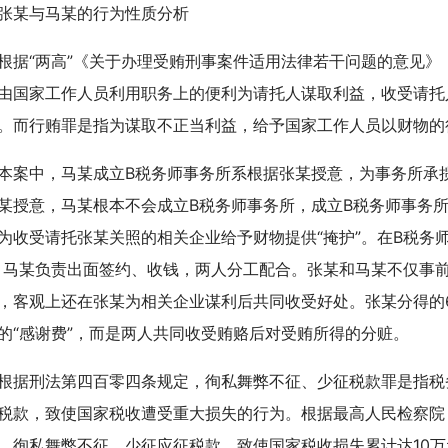
某与马某的行为性质分析
“两高”《关于办理受贿刑事案件适用法律若干问题的意见》
由国家工作人员利用职务上的便利为请托人谋取利益，收受请托
。而行贿罪是指为谋取不正当利益，给予国家工作人员以财物的
中，马某成立B税务师事务所系根据张某授意，为事务所承揽
某授意，马某根本不会成立B税务师事务所，成立B税务师事务
为收受请托张某关照的相关企业给予财物提供“掩护”。在B税务师
，马某负责出面签约、收钱，两人分工配合。张某和马某不仅事
，客观上还在张某为相关企业谋利后共同收受好处。张某分得的6
的“感谢费”，而是两人共同收受贿赂后对受贿所得的分赃。
刑法第四百零四条规定，徇私舞弊不征、少征税款罪是指税
税款，致使国家税收遭受重大损失的行为。根据最高人民检察院
，徇私舞弊不征、少征应征税款，致使国家税收损失累计达10