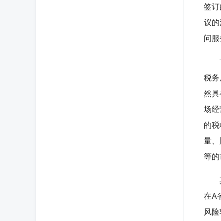
签订
议的
问服
首先
税务
然具
场经
的税
量、
等的
其次
在A
风险