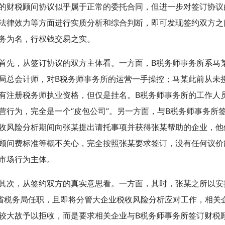
的财税顾问协议似乎属于正常的委托合同，但进一步对签订协议
法律效力等方面进行实质分析和综合判断，即可发现签约双方之
务为名，行权钱交易之实。
，从签订协议的双方主体看。一方面，B税务师事务所系马某
局总会计师，对B税务师事务所的运营一手操控；马某此前从未
有注册税务师执业资格，但仅是挂名。B税务师事务所的工作人
营行为，完全是一个“皮包公司”。另一方面，与B税务师事务所
收风险分析期间向张某提出请托事项并获得张某帮助的企业，他
顾问费标准等概不关心，完全按照张某要求签订，没有任何议价
市场行为主体。
，从签约双方的真实意思看。一方面，其时，张某之所以安排
省税务局任职，且即将分管大企业税收风险分析应对工作，相关
较大故予以拒收，而是要求相关企业与B税务师事务所签订财税顾