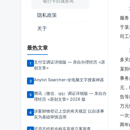
银行卡归属查询
20
隐私政策
服务
于某
关于
司工
最热文章
20
多关
支付宝调证详细版 — 亲自办理经历 <原
创文章>
某拒
事务
Anytxt Searcher–全电脑文字搜索神器
元，
腾讯（微信、qq）调证详细版 — 亲自办
告等
理经历 <原创文章> 2026 版
万元
涉案财物登记上交的有关规定 以自述事
一次
实为基础审慎适用
两年
可否不经初步核实直接立案审查