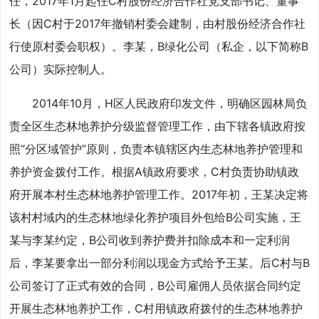
任，2017年1月起任C村股份经济合作社党支部书记、董事
长（因C村于2017年撤销村委会建制，由村股份经济合作社
行使原村委会职权）。李某，B绿化公司（私企，以下简称B
公司）实际控制人。
2014年10月，H区人民政府印发文件，明确区园林局负
责全区生态林地养护分级监督管理工作，由下辖各镇政府按
照“分区域管护”原则，负责本镇辖区内生态林地养护管理和
养护资金拨付工作。根据A镇政府要求，C村负责协助镇政
府开展本村生态林地养护管理工作。2017年初，王某决定将
该村村域内的生态林地绿化养护项目外包给B公司实施，王
某与李某约定，B公司收到养护费并扣除成本和一定利润
后，李某要拿出一部分利润以现金方式给予王某。后C村与B
公司签订了正式有效的合同，B公司雇佣人员依据合同约定
开展生态林地养护工作，C村用镇政府拨付的生态林地养护