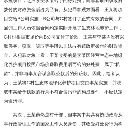
承揽项目，之后收受李某给予的好处费，而非套取由镇政府
拨付的财政资金后占为己有。从犯罪客观方面看，王某将项
目交给B公司实施，B公司与C村签订了正式有效的合同，并
雇佣工作人员依据合同约定实际开展了生态林地养护工作，
C村也根据市场价向B公司支付了价款。王某与李某均没有采
取侵吞、窃取、骗取等手段以非法占有镇政府拨付的财政资
金。从犯罪对象上看，王某收受的是李某因经营生态林地绿
化养护项目按照市场价赚取费用后而给的好处费，属于“私
款”，并非与李某合谋套取公款后的分赃款。因此，笔者认
为，王某将C村生态林地绿化养护项目交由李某实施，并收
取李某给予钱款的行为不符合贪污罪的构成要件，不应认定
为贪污罪。
其次，王某虽然是村干部，但本案中其具有协助政府从
事行政管理工作的国家工作人员身份，其收受好处费行为构