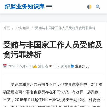
纪监业务知识库
首页
首页
/
业务知识
/
受贿与非国家工作人员受贿及贪污罪辨析
业务知识
受贿与非国家工作人员受贿及
法律法规
贪污罪辨析
业务软件
2026年5月25日
✍️ 潜行者
307 次阅读
业务知识
业务工具箱
受贿罪和贪污罪有明显不同，但在具体案件中，对于准
确适用这两个罪名也容易存在不同认识。有这样一起案例。
王某，2015年11月起任H区A镇C村党支部副书记、村委会主