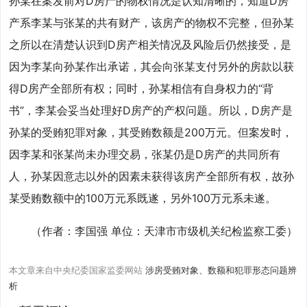
孙某在案发前对D房产的物权情况是认知清晰的，知道D房
产系李某与张某的共有财产，该房产的物权不完整，但孙某
之所以在清楚认识到D房产相关情况及风险后仍然接受，是
因为李某向孙某作出承诺，其会向张某支付另外的房款以获
得D房产全部所有权；同时，孙某相信有自身权力的“背
书”，李某会妥当处理好D房产的产权问题。所以，D房产是
孙某的受贿犯罪对象，其受贿数额是200万元。但案发时，
因李某和张某尚未办理交易，张某仍是D房产的共同所有
人，孙某因意志以外的因素未获得该房产全部所有权，故孙
某受贿数额中的100万元系既遂，另外100万元系未遂。
（作者：李国强 单位：天津市市级机关纪检监察工委）
本文章来自中央纪委国家监委网站
涉房受贿对象、数额和犯罪形态问题辨
析