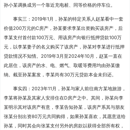
孙小某调换成另一个靠近充电桩、同等价格的停车位。
事实三：2019年1月，孙某的特定关系人赵某看中一套
价值200万元的C房产，孙某要求李某出资购买该房产，后
李某支付首付款100万元、用该房产向银行抵押贷款100万
元，以李某妻子的名义购买了该房产，孙某对李某进行抵押
贷款情况不知情。2019年3月至2024年10月，赵某一直在
此居住，该房产的水、电、燃气、取暖等费用均由孙某缴
纳。截至孙某案发，李某尚有30万元贷款本金未归还。
事实四：2023年11月，孙某与家人前往南方某地旅游，
李某将孙某及其家人安排住在D房产之中。其间，孙某向李
某明示其对该房产有意，李某告知孙某，该房产系其与朋友
张某分别出资80万元共同购得，如果孙某喜欢，其愿意送给
孙某，同时其会向张某支付另外的房款以获得全部所有权，