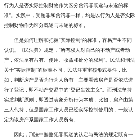
行为人是否实际控制财物作为区分贪污罪既遂与未遂的标
准”。实践中，受贿罪和贪污罪一样，均是以行为人是否实际
控制财物作为区分既遂与未遂的标准。
但是如何理解和把握“实际控制”的标准，容易产生不同
认识。《民法典》规定，“所有权人对自己的不动产或者动
产，依法享有占有、使用、收益和处分的权利”。民法和刑法
关于“实际控制”的标准不同，民法注重审核形式要件，比
如，判断房产是否为行为人所有，主要看该房产是否依法进
行了登记，即不动产交易中的“登记生效主义”。而刑法坚持
实质判断原则，即透过表象分析行为本质，比如，房产由第
三人代持，但是国家工作人员已经实际控制使用的，一般认
定为该房产系国家工作人员所有。
因此，刑法中贿赂犯罪既遂的认定与民法的规定既有一