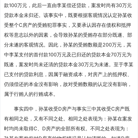
款100万元，此后一直由李某偿还贷款，案发时尚有30万元
贷款本金未归还。该事实中，既要根据客观情况认定孙某收
受整个C房产的受贿犯罪事实，又要承认因存在债权和抵押
权等意志以外的因素，会导致孙某的受贿存在部分既遂、部
分未遂的客观情况。因此，孙某的受贿数额是200万元，其
中李某支付的首付款100万元及已归还的贷款本金70万元为
既遂，案发时尚未还清的贷款本金30万元为未遂。至于李某
已支付的贷款利息，因属于融资成本，对房产上的抵押权、
仍须偿还的本金没有影响，故对受贿数额的认定没有影响，
属于行贿人的行贿成本。
事实四中，孙某收受D房产与事实三中其收受C房产既
有相同之处，又有不同之处。相同之处表现为：孙某在案发
时均尚未取得C、D房产的全部所有权。不同之处表现为：