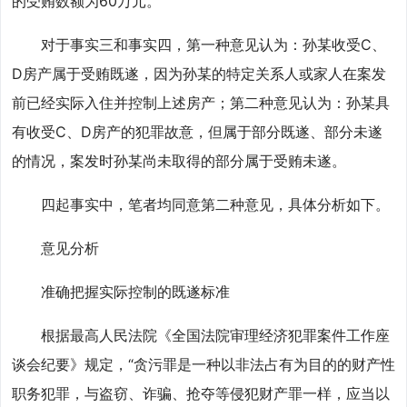
的受贿数额为60万元。
对于事实三和事实四，第一种意见认为：孙某收受C、
D房产属于受贿既遂，因为孙某的特定关系人或家人在案发
前已经实际入住并控制上述房产；第二种意见认为：孙某具
有收受C、D房产的犯罪故意，但属于部分既遂、部分未遂
的情况，案发时孙某尚未取得的部分属于受贿未遂。
四起事实中，笔者均同意第二种意见，具体分析如下。
意见分析
准确把握实际控制的既遂标准
根据最高人民法院《全国法院审理经济犯罪案件工作座
谈会纪要》规定，“贪污罪是一种以非法占有为目的的财产性
职务犯罪，与盗窃、诈骗、抢夺等侵犯财产罪一样，应当以