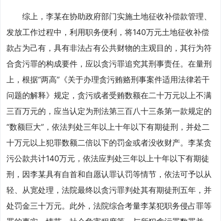
综上，李某在协助政府部门实施土地征收补偿款管理、
发放工作过程中，利用职务便利，将140万元土地征收补偿
款占为己有，具有非法占有公共财物的主观目的，其行为符
合贪污罪的构成要件，应以贪污罪追究其刑事责任。在量刑
上，根据“两高”《关于办理贪污贿赂刑事案件适用法律若干
问题的解释》规定，贪污或者受贿数额在二十万元以上不满
三百万元的，应当认定为刑法第三百八十三条第一款规定的
“数额巨大”，依法判处三年以上十年以下有期徒刑，并处二
十万元以上犯罪数额二倍以下的罚金或者没收财产。李某贪
污公款共计140万元，依法应判处三年以上十年以下有期徒
刑，因李某具有自首和自愿认罪认罚等情节，依法可予以从
轻、从宽处理，法院最终以贪污罪判处其有期徒刑五年，并
处罚金三十万元。此外，法院综合考量李某犯职务侵占罪等