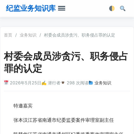
纪监业务知识库
首页
首页
/
业务知识
/
村委会成员涉贪污、职务侵占罪的认定
业务知识
村委会成员涉贪污、职务侵占
法律法规
罪的认定
业务软件
2026年5月25日
✍️ 潜行者
298 次阅读
业务知识
业务工具箱
特邀嘉宾
张本汉江苏省南通市纪委监委案件审理室副主任