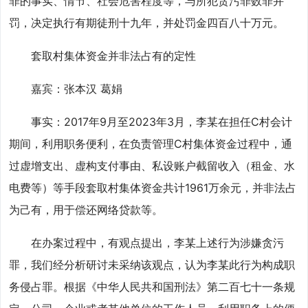
罪的事实、情节、社会危害程度等，与所犯贪污罪数罪并
罚，决定执行有期徒刑十九年，并处罚金四百八十万元。
套取村集体资金并非法占有的定性
嘉宾：张本汉 葛娟
事实：2017年9月至2023年3月，李某在担任C村会计
期间，利用职务便利，在负责管理C村集体资金过程中，通
过虚增支出、虚构支付事由、私设账户截留收入（租金、水
电费等）等手段套取村集体资金共计1961万余元，并非法占
为己有，用于偿还网络贷款等。
在办案过程中，有观点提出，李某上述行为涉嫌贪污
罪，我们经分析研讨未采纳该观点，认为李某此行为构成职
务侵占罪。根据《中华人民共和国刑法》第二百七十一条规