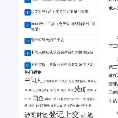
他人
监委管辖101个罪名的定罪量刑标准
excel合并工具（免费版-非破解软件-绿
色版）
本案
笔录应避免的三个坑
下三
中间人截贿或获得感谢费行为性质探析
第一
国有控股、参股公司中监察对象的认定
第三
热门标签
请托
中间人
介绍贿赂罪
代理人
伪造
党的组织
共同犯
定罪
受贿
罪
共犯
其他违法行为
分红
医疗
单位
吃喝
回
乙的
国企
扣
团
国家出资
国有公司
审计法
开支
微信记
甲的
录
搜查
支付宝记录
支部大会
斡旋受贿
未公开
材料
登记上交
甲的
涉案财物
笔
监委