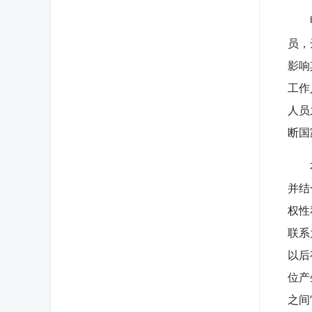
甲利
员，
影响
工作
人员
断国
本案
并结
权性
联系
以后
位产
之间