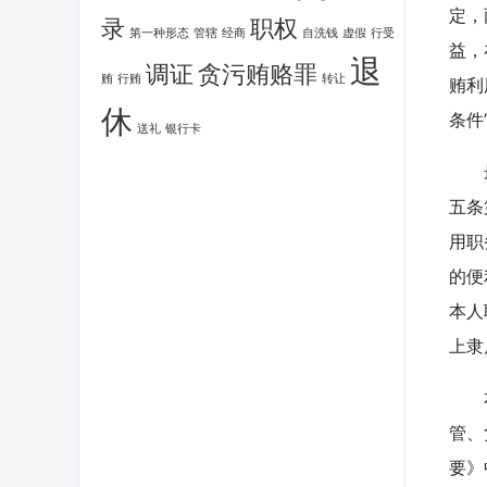
定，
录
职权
第一种形态
管辖
经商
自洗钱
虚假
行受
益，
退
调证
贪污贿赂罪
贿
行贿
转让
贿利
休
条件
送礼
银行卡
最高
五条
用职
的便
本人
上隶
本案
管、
要》