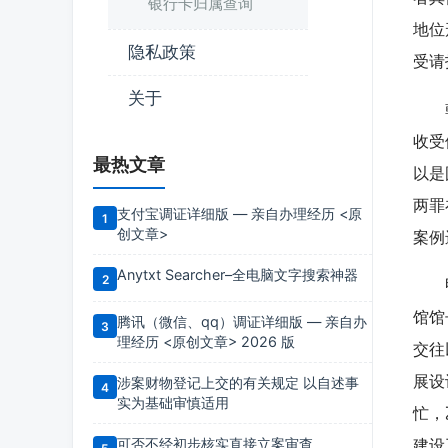
银行卡归属查询
地位
隐私政策
受请
关于
斡旋
收受
最热文章
以是
两罪
支付宝调证详细版 — 亲自办理经历 <原
创文章>
案例
Anytxt Searcher–全电脑文字搜索神器
甲，
馆馆
腾讯（微信、qq）调证详细版 — 亲自办
理经历 <原创文章> 2026 版
交往
展设
涉案财物登记上交的有关规定 以自述事
实为基础审慎适用
忙，
可否不经初步核实直接立案审查
建设