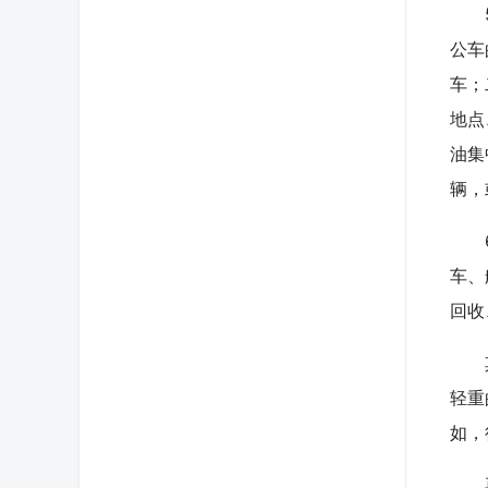
5.
公车
车；
地点
油集
辆，
6.
车、
回收
其次
轻重
如，
再次