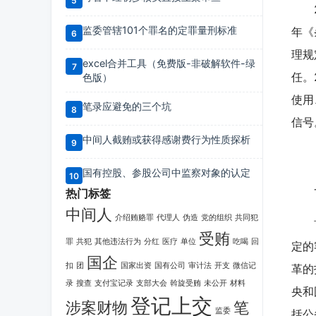
20
监委管辖101个罪名的定罪量刑标准
年《
理规
excel合并工具（免费版-非破解软件-绿
任。
色版）
使用
笔录应避免的三个坑
信号
中间人截贿或获得感谢费行为性质探析
【
国有控股、参股公司中监察对象的认定
一
热门标签
中间人
介绍贿赂罪
代理人
伪造
党的组织
共同犯
首先
受贿
罪
共犯
其他违法行为
分红
医疗
单位
吃喝
回
定的
国企
扣
团
国家出资
国有公司
审计法
开支
微信记
革的
录
搜查
支付宝记录
支部大会
斡旋受贿
未公开
材料
央和
登记上交
涉案财物
笔
监委
括公