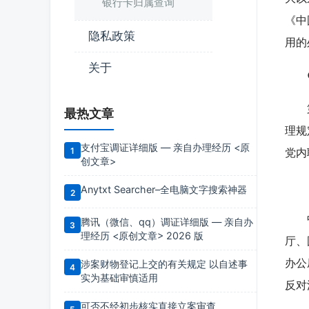
银行卡归属查询
《中
隐私政策
用的
关于
●
第一
最热文章
理规
支付宝调证详细版 — 亲自办理经历 <原
党内
创文章>
【
Anytxt Searcher–全电脑文字搜索神器
中央
腾讯（微信、qq）调证详细版 — 亲自办
理经历 <原创文章> 2026 版
厅、
办公
涉案财物登记上交的有关规定 以自述事
实为基础审慎适用
反对
可否不经初步核实直接立案审查