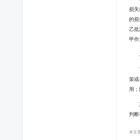
损失
的损
乙批
甲作
二
首先
策或
用；
其次
判断
本文