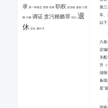
录
职权
第三
第一种形态
管辖
经商
自洗钱
虚假
行受
退
车、
调证
贪污贿赂罪
贿
行贿
转让
以下
休
送礼
银行卡
1.
六条
定编
关配
升（
须报
备国
是“
2.
国家