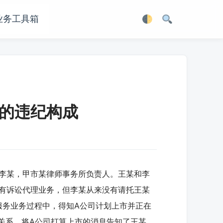
业务工具箱
的违纪构成
李某，甲市某律师事务所负责人。王某和李
有诉讼代理业务，但李某从来没有请托王某
服务业务过程中，得知A公司计划上市并正在
关系，将A公司打算上市的消息告知了王某，