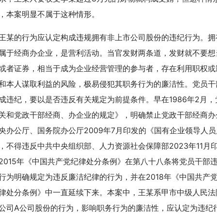
，本案明显不属于这种情形。
的行为应认定构成违规拥有非上市公司股份的违纪行为。拥
属于经商办企业，是营利活动。当官发财两条道，发财就不要想
或者证券，相当于成为企业经营管理的参与者，存在利用职权或
和本人谋取利益的风险，极易侵犯其职务行为的廉洁性。党员干
成违纪，要以是否违反有关规定为前提条件。早在1986年2月
关和党政干部经商、办企业的规定》，明确禁止党政干部经商办
央办公厅、国务院办公厅2009年7月印发的《国有企业领导人
，不得违反中共中央组织部、人力资源社会保障部2023年11
2015年《中国共产党纪律处分条例》在第八十八条将党员干部
行为明确规定为违反廉洁纪律的行为，并在2018年《中国共产党
律处分条例》中一直延续下来。本案中，王某系甲市中级人民法
公司A公司股份的行为，影响职务行为的廉洁性，应认定为违纪行为