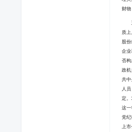
财物
王某
质上
股份
企业
否构
政机
共中
人员
定。
这一
党纪
上市