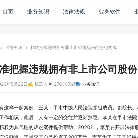
首页
业务知识
法律法规
业务软件
/
业务知识
/
精准把握违规拥有非上市公司股份的违纪构成
准把握违规拥有非上市公司股份
026年5月22日
✍️ 机器人
278 次阅读
业务知识
样一起案例。王某，甲市中级人民法院党组成员、副院长。
工作相识，此后二人有一定的交往并逐渐熟悉。李某在甲市法院
职权为其代理的诉讼案件提供帮助。2020年，李某在开展法律
广泛融资，于是李某自己投资了200万元。李某为了与王某维持