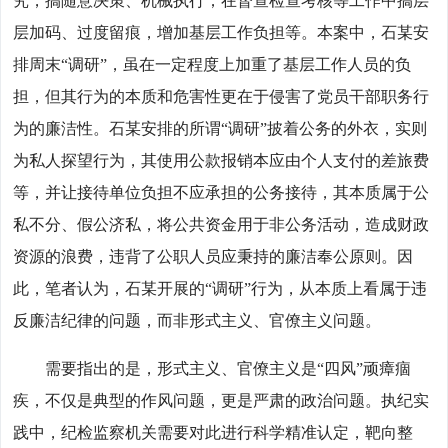
究，搞随意决策、机械执行；在督查检查考核等工作中搞层
层加码、过度留痕，增加基层工作负担等。本案中，石某安
排周末“调研”，虽在一定程度上加重了基层工作人员的负
担，但其行为的本质和危害性更在于侵害了党员干部职务行
为的廉洁性。石某安排的所谓“调研”披着公务的外衣，实则
为私人探望行为，其使用公款报销本应由个人支付的差旅费
等，并让接待单位负担不应承担的公务接待，其本质属于公
私不分、假公济私，将公共资金用于非公务活动，造成财政
资源的浪费，违背了公职人员应秉持的廉洁奉公原则。因
此，笔者认为，石某开展的“调研”行为，从本质上看属于违
反廉洁纪律的问题，而非形式主义、官僚主义问题。
需要指出的是，形式主义、官僚主义是“四风”顽瘴痼
疾，不仅是典型的作风问题，更是严肃的政治问题。执纪实
践中，纪检监察机关需要对此进行科学精准认定，靶向整