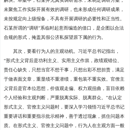
解决。本案中，石某并无真实调研需求，未制定调研方案，
未聚焦工作实际开展有效的调研，也未形成任何调研成果，
未按规定向上级报备，不具有开展调研的必要性和正当性。
石某所谓的“调研”系临时起意而编造的借口，是企图以合法
合规的形式，掩盖其假公济私探望原下属的行为。
其次，要看行为人的主观动机。习近平总书记指出，
“形式主义背后是功利主义、实用主义作祟，政绩观错位、
责任心缺失，只想当官不想干事，只想出彩不想担责，满足
于做表面文章，重显绩不重潜绩，重包装不重实效。官僚主
义背后是官本位思想，价值观走偏、权力观扭曲，盲目依赖
个人经验和主观判断，严重脱离实际、脱离群众。”在认定
形式主义、官僚主义问题时，要深入学习领悟习近平总书记
重要讲话和重要指示批示精神，善于透过现象，抓住问题本
质。在形式主义、官僚主义问题中，行为人在主观方面一般