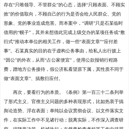
存在“只唯领导、不管群众”的心态，选择“只顾表面、不顾实
效”的价值取向，不顾自己的行为是否会给人民群众、党的
形象、党的事业造成危害。而本案中，“调研”只是石某临时
借用的“幌子”，其并未想借此完成上级交办的某项任务或“敷
衍式”推动本单位的相关工作，做一些“表面文章”“应付差
事”。石某真实的目的在于虚构公务事由，给私人出行披上
“因公”的外衣，从而“占公家便宜”，使用公款报销行程路
费，蹭地方公务接待，假公济私看望原下属，其性质不同于
做“表面文章”、搞敷衍应付。
再次，要看行为的本质。《条例》第一百三十二条列举
了形式主义、官僚主义问题的多种表现形式，比如热衷于搞
舆论造势、浮在表面；单纯以会议贯彻会议、以文件落实文
件，在实际工作中不见诸行动；脱离实际，不作深入调查研