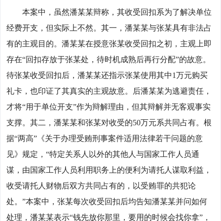
本案中，虽然潘某某辩称，其收受回扣系为了解决单位
经费开支，但实际上不然。其一，潘某某与张某具有非法占
有的主观目的。潘某某在授意张某收受回扣之初，主观上即
存在“回扣存放于张某处，待时机成熟后再行分配”的故意。
待张某收受回扣后，潘某某还指示张某使用其中1万元购买
礼卡，也印证了其真实的主观故意。后潘某某为逃避责任，
才将“用于单位开支”作为辩解理由，但其辩解并无客观事实
支撑。其二，潘某某和张某对收受的50万元系共同占有。根
据“两高”《关于办理受贿刑事案件适用法律若干问题的意
见》规定，“特定关系人以外的其他人与国家工作人员通
谋，由国家工作人员利用职务上的便利为请托人谋取利益，
收受请托人财物后双方共同占有的，以受贿罪的共犯论
处。”本案中，张某每次收受回扣后均告知潘某某并问如何
处理，潘某某表示“钱先放你那里，要用的时候会找你拿”，