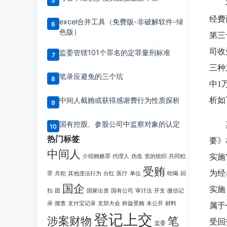
本案
经费
excel合并工具（免费版-非破解软件-绿
色版）
第三
司收
监委管辖101个罪名的定罪量刑标准
三种
笔录应避免的三个坑
中1
中间人截贿或获得感谢费行为性质探析
析如
国有控股、参股公司中监察对象的认定
其一
热门标签
要》
中间人
实施
介绍贿赂罪
代理人
伪造
党的组织
共同犯
受贿
为经
罪
共犯
其他违法行为
分红
医疗
单位
吃喝
回
国企
实施
扣
团
国家出资
国有公司
审计法
开支
微信记
录
搜查
支付宝记录
支部大会
斡旋受贿
未公开
材料
属于
登记上交
涉案财物
笔
受回
监委