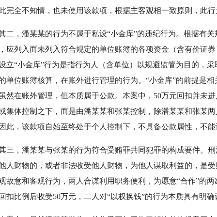
此完全不知情，也未使用该款项，根据主客观相一致原则，此行
，潘某某的行为不属于私设“小金库”的违纪行为。根据有关规
，应列入而未列入符合规定的单位账簿的各项资金（含有价证券
设立“小金库”行为是指行为人（含单位）以规避监管为目的，
的单位账簿核算，在账外进行管理的行为。“小金库”的前提是
虽然在账外管理，但本质属于公款。本案中，50万元回扣并未
或集体控制之下，而是由潘某某和张某控制，除潘某某和张某两
因此，该款项自始至终处于个人控制下，不具备公款属性，不能
，潘某某与张某的行为符合受贿罪共同犯罪的构成要件。刑
他人财物的，或者非法收受他人财物，为他人谋取利益的，是受
观故意和客观行为，两人合谋利用职务便利，为愿意“合作”的
回扣比例后收受50万元，二人对“以权换钱”的行为本质具有明