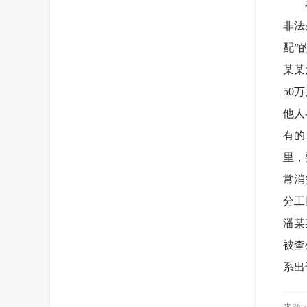
本案
非法
配”
某某
50
他人
有的
里，
常消
分工
潘某
被查
系出