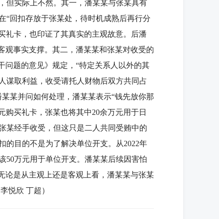
，但实际上不然。其一，潘某某与张某具有
在“回扣存放于张某处，待时机成熟后再行分
购买礼卡，也印证了其真实的主观故意。后潘
无客观事实支撑。其二，潘某某和张某对收受的
若干问题的意见》规定，“特定关系人以外的其
人谋取利益，收受请托人财物后双方共同占
潘某某并问如何处理，潘某某表示“钱先放你那
元购买礼卡，张某也将其中20余万元用于日
由张某经手收受，但这只是二人共同受贿中的
的目的不是为了解决单位开支。从2022年
该50万元用于单位开支。潘某某后续因害怕
，无论是从主观上还是客观上看，潘某某与张某
李悦欣 丁超）