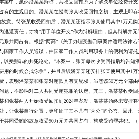
中，虽然潘某某辩称，其收受回扣系为了解决单位经费开支
占有的主观目的。潘某某在授意张某收受回扣之初，主观上即存
的故意。待张某收受回扣后，潘某某还指示张某使用其中1万元
为逃避责任，才将“用于单位开支”作为辩解理由，但其辩解并
万元系共同占有。根据“两高”《关于办理受贿刑事案件适用法律
与国家工作人员通谋，由国家工作人员利用职务上的便利为请托
，以受贿罪的共犯论处。”本案中，张某每次收受回扣后均告知
要用的时候会找你拿”，并且后续潘某某还安排张某使用其中1万
费，表明潘某某和张某对贿款具有支配权，虽然该50万元全部
问题，不影响对二人共同受贿犯罪的认定。其三，潘某某收受回扣
某和张某两人开始收受回扣到2024年案发，潘某某始终未安排将
处，让张某自行处置，更印证了其不具有“为公”的心态。因此
于共同受贿的故意收受50万元并共同占有，构成受贿罪共犯。（ 