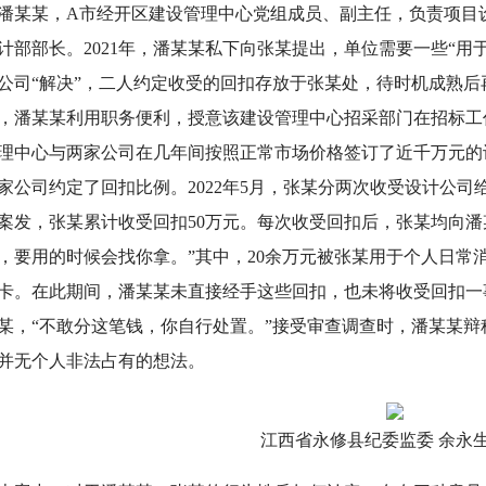
某，A市经开区建设管理中心党组成员、副主任，负责项目设
计部部长。2021年，潘某某私下向张某提出，单位需要一些“用
公司“解决”，二人约定收受的回扣存放于张某处，待时机成熟后
，潘某某利用职务便利，授意该建设管理中心招采部门在招标工
理中心与两家公司在几年间按照正常市场价格签订了近千万元的
家公司约定了回扣比例。2022年5月，张某分两次收受设计公司给予
案发，张某累计收受回扣50万元。每次收受回扣后，张某均向潘
，要用的时候会找你拿。”其中，20余万元被张某用于个人日常
卡。在此期间，潘某某未直接经手这些回扣，也未将收受回扣一
某，“不敢分这笔钱，你自行处置。”接受审查调查时，潘某某
并无个人非法占有的想法。
江西省永修县纪委监委 余永生