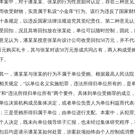
中，对于潘某某、张某的行为性质如何认定，存在三种意见
而收受财物，实质属于私设“小金库”行为。该行为违反了国家
十条规定，以违反国家法律法规追究其党纪责任。第二种意见认
受回扣，况且其将回扣放在张某处，单位可以随时控制，因此，
意见认为，潘某某授意张某向设计公司收受回扣50万元，并不
万元购买礼卡，其与张某对该50万元形成共同占有，两人构成受
下。
，潘某某与张某的行为不属于单位受贿。根据最高人民法院
相关规定，“以单位名义实施犯罪，违法所得归单位所有的，是单
”和“违法所得归单位所有”两个要件。具体到单位受贿罪的成立
单位决策机构成员集体决定，或者单位负责人为单位利益而代表
；三是受贿所得归属于单位，由单位进行支配。本案中，从犯罪
个人决定，既未向单位领导班子汇报，也未经过集体研究程序，
扣后均是请示潘某某如何处置，涉案款项始终由个人控制或消费