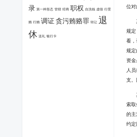
录
职权
位对
第一种形态
管辖
经商
自洗钱
虚假
行受
退
调证
贪污贿赂罪
其二
贿
行贿
转让
规定
休
送礼
银行卡
看，
规定
资金
人员
支。
其三
索取
的主
约定