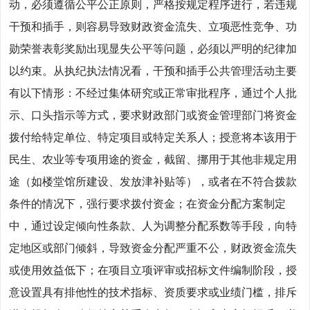
动，必须遵循公平公正原则，严格按规定程序进行，若违规
干预和插手，则容易导致财政资金流失、立项恶性竞争、功
勋荣誉表彰奖励出现显失公平等问题，必须以严明的纪律加
以约束。从执纪执法情况看，干预和插手公共管理活动主要
有以下情形：不经过集体研究或正常审批程序，通过个人批
示、口头指示等方式，要求财政部门或资金管理部门将资金
拨付给特定单位、特定项目或特定关系人；授意将本该用于
民生、农业等专项用途的资金，截留、挪用于其他非规定用
途（如楼堂馆所建设、发放津补贴等），或者在不符合拨款
条件的情况下，强行要求拨付资金；在资金分配方案制定
中，通过设定倾向性条款、人为调整分配系数等手段，向特
定地区或部门倾斜，导致资金分配严重不公，财政资金流失
或使用效益低下；在项目立项评审或招标文件编制阶段，授
意设置具有排他性的技术指标、资质要求或业绩门槛，排斥