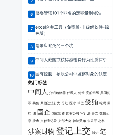
监委管辖101个罪名的定罪量刑标准
excel合并工具（免费版-非破解软件-绿
色版）
笔录应避免的三个坑
中间人截贿或获得感谢费行为性质探析
国有控股、参股公司中监察对象的认定
热门标签
中间人
介绍贿赂罪
代理人
伪造
党的组织
共同犯
受贿
罪
共犯
其他违法行为
分红
医疗
单位
吃喝
回
国企
扣
团
国家出资
国有公司
审计法
开支
微信记
录
搜查
支付宝记录
支部大会
斡旋受贿
未公开
材料
登记上交
涉案财物
笔
监委