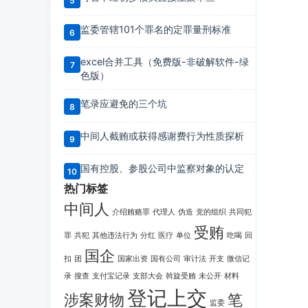
监委管辖101个罪名的定罪量刑标准
excel合并工具（免费版-非破解软件-绿
色版）
笔录应避免的三个坑
中间人截贿或获得感谢费行为性质探析
国有控股、参股公司中监察对象的认定
热门标签
中间人
介绍贿赂罪
代理人
伪造
党的组织
共同犯
受贿
罪
共犯
其他违法行为
分红
医疗
单位
吃喝
回
国企
扣
团
国家出资
国有公司
审计法
开支
微信记
录
搜查
支付宝记录
支部大会
斡旋受贿
未公开
材料
登记上交
涉案财物
笔
监委