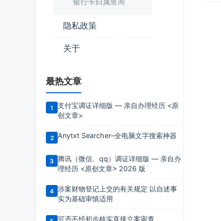
银行卡归属查询
隐私政策
关于
最热文章
支付宝调证详细版 — 亲自办理经历 <原
创文章>
Anytxt Searcher–全电脑文字搜索神器
腾讯（微信、qq）调证详细版 — 亲自办
理经历 <原创文章> 2026 版
涉案财物登记上交的有关规定 以自述事
实为基础审慎适用
可否不经初步核实直接立案审查